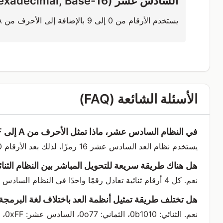
السادس عشر (Hexadecimal, Base-16)
يستخدم الأرقام من 0 إلى 9 بالإضافة إلى الأحرف من A إلى F. كما يستخدم في عناوين الذاكرة ورموز الألوان وغيرها.
الأسئلة الشائعة (FAQ)
في النظام السادس عشر، ماذا تمثل الأحرف من A إلى F؟
يستخدم نظام العد السادس عشر 16 رمزًا، لذلك بعد الأرقام 0 إلى 9 نستخدم الأحرف A (10)، B (11)، C (12)، D (13）、 E (14）、 F (15).
هل هناك طريقة سريعة للتحويل المباشر بين النظام الث
نعم. كل 4 أرقام ثنائية تعادل رقمًا واحدًا في النظام السادس عشر. مثال: 1010(2) = A(16)
هل تختلف طريقة تمثيل أنظمة العد باختلاف لغة البرمجة
نعم. الثنائي: 0b1010، الثماني: 0o77، السادس عشر: 0xFF، العشري: 42، إلخ.