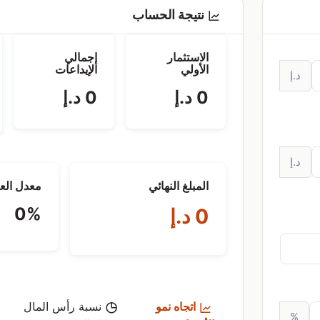
نتيجة الحساب
الاستثمار
إجمالي
الأولي
الإيداعات
د.إ
0 د.إ
0 د.إ
د.إ
المبلغ النهائي
معدل العا
0%
0 د.إ
اتجاه نمو
نسبة رأس المال
%