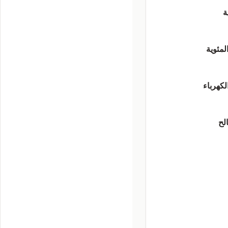
ة
لمئوية
لكهرباء
الح