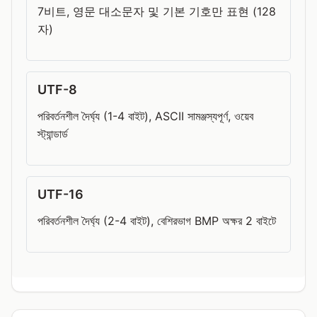
7비트, 영문 대소문자 및 기본 기호만 표현 (128
자)
UTF-8
পরিবর্তনশীল দৈর্ঘ্য (1-4 বাইট), ASCII সামঞ্জস্যপূর্ণ, ওয়েব
স্ট্যান্ডার্ড
UTF-16
পরিবর্তনশীল দৈর্ঘ্য (2-4 বাইট), বেশিরভাগ BMP অক্ষর 2 বাইটে