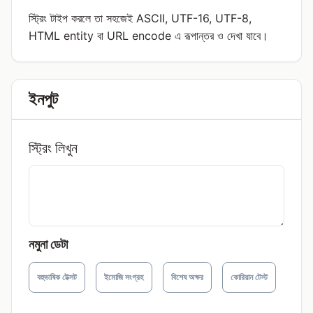
স্ট্রিং টাইপ করলে তা সহজেই ASCII, UTF-16, UTF-8,
HTML entity বা URL encode এ রূপান্তর ও দেখা যাবে।
ইনপুট
স্ট্রিং লিখুন
নমুনা ডেটা
বহুভাষিক টেক্সট
ইমোজি সংগ্রহ
বিশেষ অক্ষর
কোরিয়ান টেস্ট