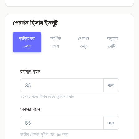
পেনশন হিসাব ইনপুট
ব্যক্তিগত
আর্থিক
পেনশন
অনুমান
তথ্য
তথ্য
তথ্য
সেটিং
বর্তমান বয়স
বছর
২০-৭০ বছর সীমার মধ্যে প্রবেশ করান
অবসর বয়স
বছর
জাতীয় পেনশন সুবিধা শুরু: ৬৫ বছর