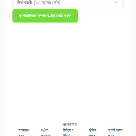
কাস্টমাইজড সম্পদ বণ্টন তৈরি করুন
প্রত্যাশিত
সম্পদের
বণ্টন
বিনিয়োগ
ঝুঁকির
সুপারিশকৃত
ধরন
অনুপাত
রিটার্ন
স্তর
পণ্য