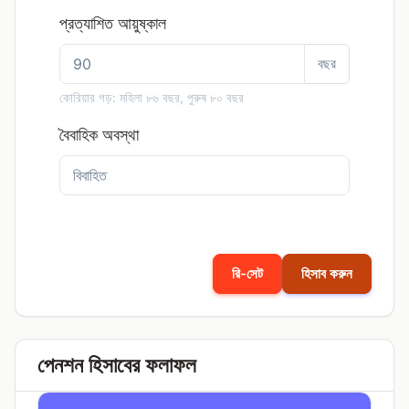
প্রত্যাশিত আয়ুষ্কাল
বছর
কোরিয়ার গড়: মহিলা ৮৬ বছর, পুরুষ ৮০ বছর
বৈবাহিক অবস্থা
রি-সেট
হিসাব করুন
পেনশন হিসাবের ফলাফল