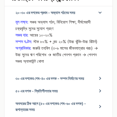
২০-৩০ এর দশকের প্রথম - অভ্যাস গঠনের সময়
মূল লক্ষ্য:
সঞ্চয় অভ্যাস গঠন, বিনিয়োগ শিক্ষা, দীর্ঘমেয়াদী
চক্রবৃদ্ধি সুদের সুযোগ গ্রহণ
সঞ্চয় হার:
আয়ের ১০-২০%
সম্পদ বণ্টন:
স্টক ৮০% + বন্ড ২০% (উচ্চ ঝুঁকি-উচ্চ রিটার্ন)
অগ্রাধিকার:
জরুরি তহবিল (৩-৬ মাসের জীবনযাত্রার খরচ) →
উচ্চ সুদের ঋণ পরিশোধ → জাতীয় পেনশন প্রদান → পেনশন
সঞ্চয় অ্যাকাউন্ট খোলা
৩০ এর দশকের শেষ-৪০ এর দশক - সম্পদ নির্মাণের সময়
৫০ এর দশক - স্থিতিশীলতার সময়
অবসরের ঠিক আগে (৫০ এর দশকের শেষ-৬০ এর দশক) -
রূপান্তরের সময়