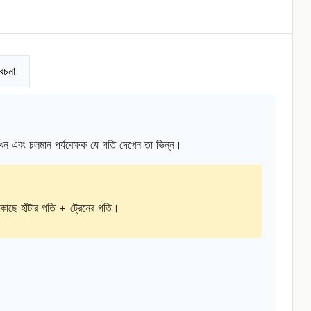
বেচনা
েখেন এবং চলমান পর্যবেক্ষক যে গতি দেখেন তা ভিন্ন।
তির কাছে হাঁটার গতি + ট্রেনের গতি।