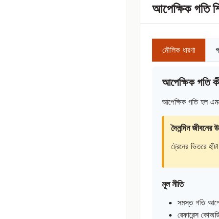
আপেক্ষিক গতি শি
মৌলিক ধারণা
গ
আপেক্ষিক গতি ক
আপেক্ষিক গতি হল এমন গ
দৈনন্দিন জীবনের 
ট্রেনের ভিতরে হাঁটা
মূল নীতি
সমস্ত গতি আপে
রেফারেন্স কোঅর্ড