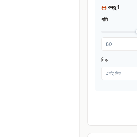
বস্তু 1
গতি
দিক