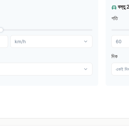
বস্তু 
গতি
দিক