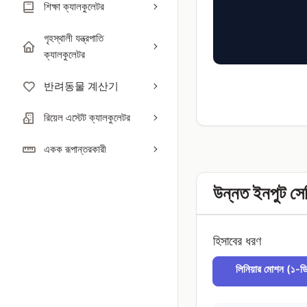
শিক্ষা ক্যালকুলেটর
গৃহস্থালী যন্ত্রপাতি
ক্যালকুলেটর
반려동물 계산기
রিয়েল এস্টেট ক্যালকুলেটর
একক রূপান্তরকারী
উন্নত ইনপুট সে
হিসাবের ধরণ
লিনিয়ার মোশন (১-ড