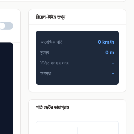
রিয়েল-টাইম তথ্য
আপেক্ষিক গতি
0 km/h
দূরত্ব
0 m
মিলিত হওয়ার সময়
-
অবস্থা
-
গতি ভেক্টর ডায়াগ্রাম