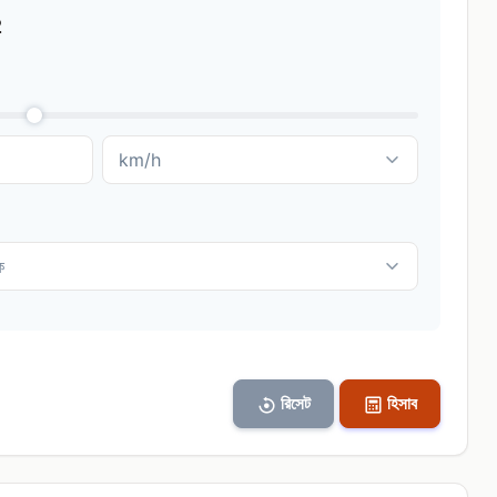
2
রিসেট
হিসাব