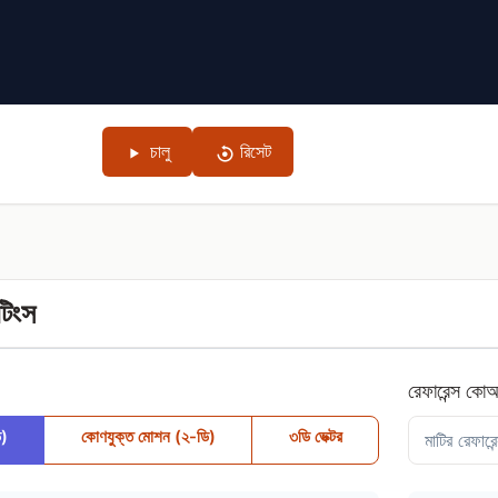
চালু
রিসেট
টিংস
রেফারেন্স কোঅর
ি)
কোণযুক্ত মোশন (২-ডি)
৩ডি ভেক্টর