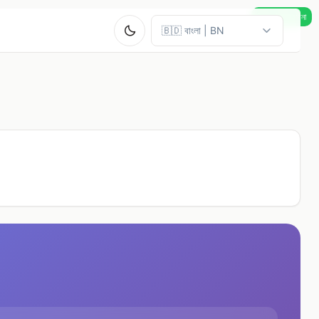
রিয়েল-টাইম গণনা