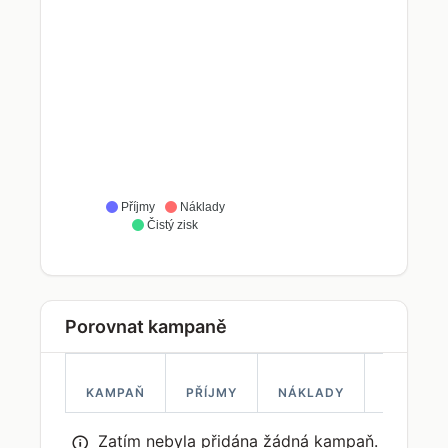
Příjmy
Náklady
Čistý zisk
Porovnat kampaně
KAMPAŇ
PŘÍJMY
NÁKLADY
ROI
Zatím nebyla přidána žádná kampaň.