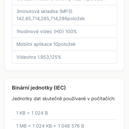
3minutová skladba (MP3)
142.85,714,285,714,286položek
1hodinové video (HD) 100%
Mobilní aplikace 10položek
Videohra 1.953,125%
Binární jednotky (IEC)
Jednotky dat skutečně používané v počítačích:
1 KB = 1 024 B
1 MB = 1 024 KB = 1 048 576 B