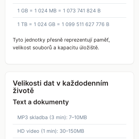
1 GB = 1 024 MB = 1 073 741 824 B
1 TB = 1 024 GB = 1 099 511 627 776 B
Tyto jednotky přesně reprezentují paměť,
velikost souborů a kapacitu úložiště.
Velikosti dat v každodenním
životě
Text a dokumenty
MP3 skladba (3 min): 7–10MB
HD video (1 min): 30–150MB