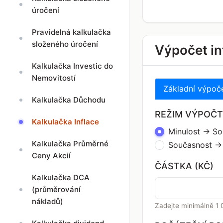
úročení
Pravidelná kalkulačka
složeného úročení
Výpočet in
Kalkulačka Investic do
Nemovitostí
Základní výpoč
Kalkulačka Důchodu
REŽIM VÝPOČ
Kalkulačka Inflace
Minulost → S
Kalkulačka Průměrné
Současnost →
Ceny Akcií
ČÁSTKA (KČ)
Kalkulačka DCA
(průměrování
nákladů)
Zadejte minimálně 1