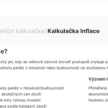
anční kalkulačka/
Kalkulačka Inflace
ce?
ický jev, kdy se celková cenová úroveň postupně zvyšuje a 
odnotu peněz z minulosti nebo budoucnosti na současnou h
Význam i
oty peněz v minulosti/budoucnosti
Přiměřená 
 skutečných cen zboží
ekonomické
é míry výnosu investic
hodnotu ús
lace podle kategorií zboží