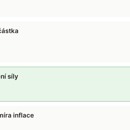
částka
í síly
íra inflace