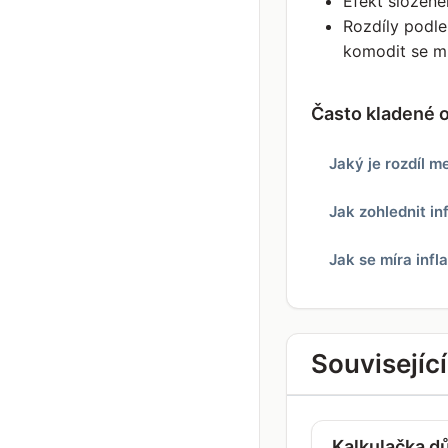
Efekt složené
Rozdíly podle
komodit se m
Často kladené 
Jaký je rozdíl me
Jak zohlednit inf
Jak se míra inf
Souvisejíc
Kalkulačka d