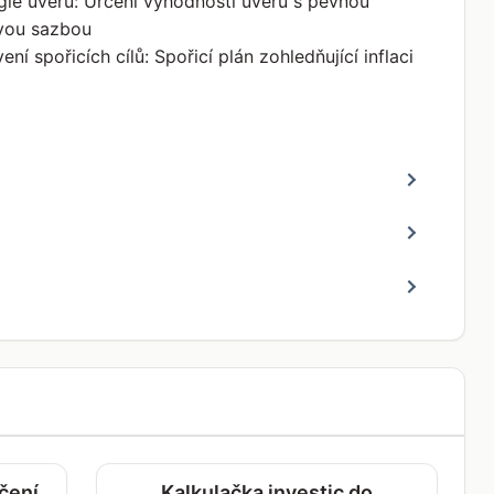
gie úvěrů: Určení výhodnosti úvěrů s pevnou
vou sazbou
ení spořicích cílů: Spořicí plán zohledňující inflaci
čení
Kalkulačka investic do