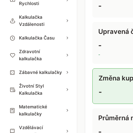
Rychlosti
-
Kalkulačka
Vzdálenosti
Upravená 
Kalkulačka Času
-
Zdravotní
-
kalkulačka
Zábavné kalkulačky
Změna kupn
Životní Styl
-
Kalkulačka
Matematické
kalkulačky
Průměrná m
Vzdělávací
-