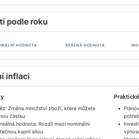
i podle roku
INÁLNÍ HODNOTA
REÁLNÁ HODNOTA
IND
 inflaci
ty
Praktické
něz: Změna množství zboží, které můžete
Pláno
jnou částku
potře
 reálná hodnota: Rozdíl mezi nominální
Invest
tečnou kupní silou
výnos