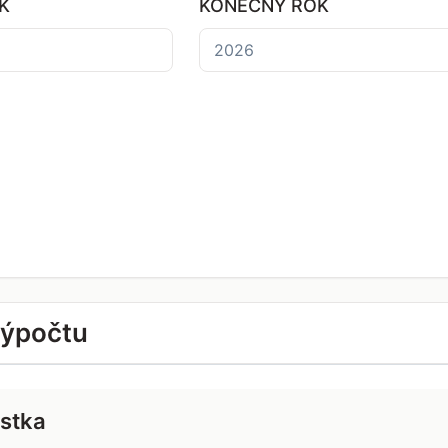
K
KONEČNÝ ROK
výpočtu
stka