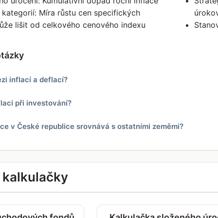
ho úročení: Kumulativní dopad roční inflace
Strate
 kategorií: Míra růstu cen specifických
úroko
ůže lišit od celkového cenového indexu
Stanov
otázky
zi inflací a deflací?
laci při investování?
lace v České republice srovnává s ostatními zeměmi?
í kalkulačky
ůchodových fondů
Kalkulačka složeného úro