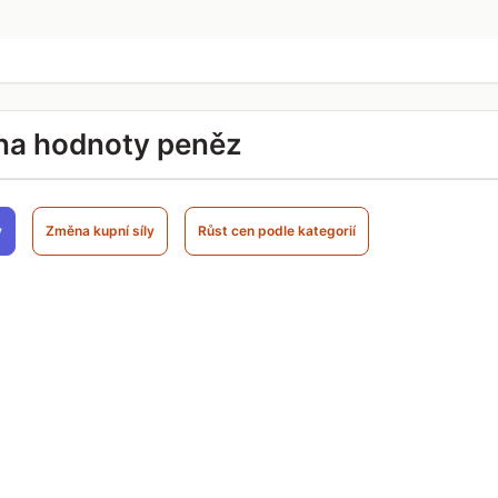
na hodnoty peněz
y
Změna kupní síly
Růst cen podle kategorií