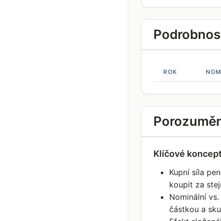
Podrobnost
ROK
NOM
Porozumění
Klíčové koncep
Kupní síla pe
koupit za ste
Nominální vs.
částkou a sku