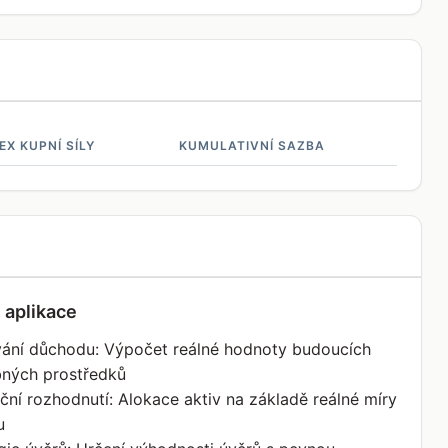
EX KUPNÍ SÍLY
KUMULATIVNÍ SAZBA
 aplikace
vání důchodu: Výpočet reálné hodnoty budoucích
bných prostředků
iční rozhodnutí: Alokace aktiv na základě reálné míry
u