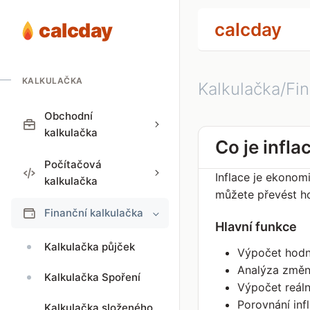
calcday
calcday
KALKULAČKA
Kalkulačka/Fin
Obchodní
kalkulačka
Co je infla
Počítačová
Inflace je ekonom
kalkulačka
můžete převést h
Finanční kalkulačka
Hlavní funkce
Kalkulačka půjček
Výpočet hodn
Analýza změn
Kalkulačka Spoření
Výpočet reáln
Porovnání inf
Kalkulačka složeného