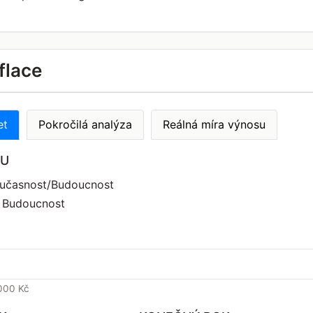
flace
et
Pokročilá analýza
Reálná míra výnosu
TU
oučasnost/Budoucnost
 Budoucnost
 000 Kč