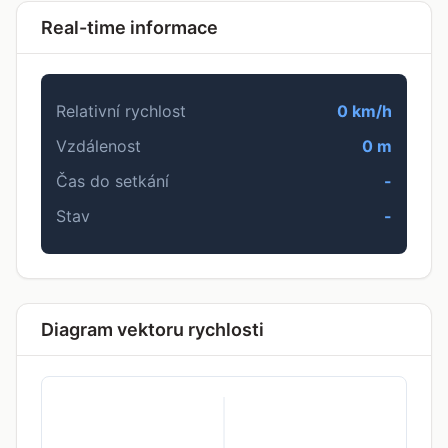
Real-time informace
Relativní rychlost
0 km/h
Vzdálenost
0 m
Čas do setkání
-
Stav
-
Diagram vektoru rychlosti