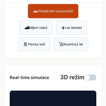
🚗
Předjíždění automobilů
🚄
✈️
Míjení vlaků
Let letadel
🚢
🚀
Plavba lodí
Kosmický let
3D režim
Real-time simulace