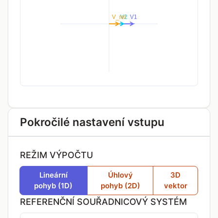
Pokročilé nastavení vstupu
REŽIM VÝPOČTU
Lineární
Úhlový
3D
pohyb (1D)
pohyb (2D)
vektor
REFERENČNÍ SOUŘADNICOVÝ SYSTÉM