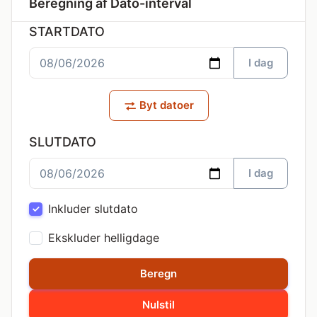
Beregning af Dato-interval
STARTDATO
I dag
Byt datoer
SLUTDATO
I dag
Inkluder slutdato
Ekskluder helligdage
Beregn
Nulstil