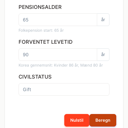
PENSIONSALDER
år
Folkepension start: 65 år
FORVENTET LEVETID
år
Korea gennemsnit: Kvinder 86 år, Mænd 80 år
CIVILSTATUS
Nulstil
Beregn