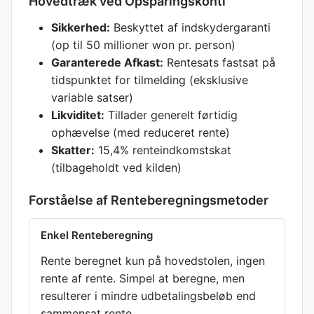
Hovedtræk ved Opsparingskonti
Sikkerhed:
Beskyttet af indskydergaranti
(op til 50 millioner won pr. person)
Garanterede Afkast:
Rentesats fastsat på
gner
tidspunktet for tilmelding (eksklusive
variable satser)
Likviditet:
Tillader generelt førtidig
ophævelse (med reduceret rente)
Skatter:
15,4% renteindkomstskat
(tilbageholdt ved kilden)
Forståelse af Renteberegningsmetoder
Enkel Renteberegning
Rente beregnet kun på hovedstolen, ingen
rente af rente. Simpel at beregne, men
resulterer i mindre udbetalingsbeløb end
sammensat rente.