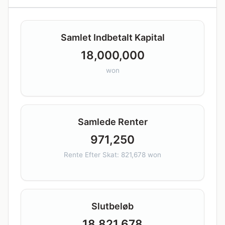
Samlet Indbetalt Kapital
18,000,000
won
Samlede Renter
971,250
Rente Efter Skat: 821,678 won
Slutbeløb
18,821,678