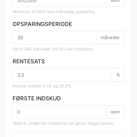
won
Minimum 10.000 won månedlig opsparing
OPSPARINGSPERIODE
måneder
Op til 480 måneder (40 år) kan indtastes
RENTESATS
%
Indtast mellem 0,1% og 20,0%
FØRSTE INDSKUD
won
Valgfrit, beløb der indsættes én gang i begyndelsen