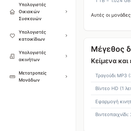
1 TB = 1.024 GB
Υπολογιστές
Οικιακών
Αυτές οι μονάδες
Συσκευών
Υπολογιστές
κατοικίδιων
Μέγεθος δ
Υπολογιστές
ακινήτων
Κείμενα και
Μετατροπείς
Τραγούδι MP3 (
Μονάδων
Βίντεο HD (1 λ
Εφαρμογή κινη
Βιντεοπαιχνίδι