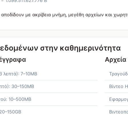
 = 1.099.511.627.776 B
 αποδίδουν με ακρίβεια μνήμη, μεγέθη αρχείων και χωρη
εδομένων στην καθημερινότητα
 έγγραφα
Αρχεία
3 λεπτά): 7–10MB
Τραγούδ
επτό): 30–150MB
Βίντεο 
τού: 10–500MB
Εφαρμογ
: 20–150GB
Βιντεοπα