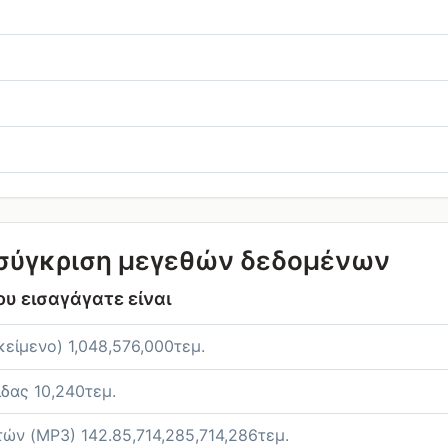
σύγκριση μεγεθών δεδομένων
υ εισαγάγατε είναι
κείμενο) 1,048,576,000τεμ.
ίδας 10,240τεμ.
τών (MP3) 142.85,714,285,714,286τεμ.