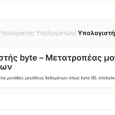
Υπολογιστής Υπολογιστών/
Υπολογιστή
στής byte – Μετατροπέας μ
νων
α μονάδες μεγέθους δεδομένων όπως byte (B), kilobyte 