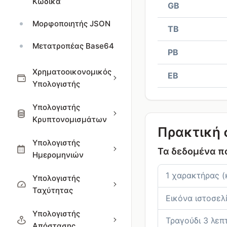
Κώδικα
GB
Μορφοποιητής JSON
TB
Μετατροπέας Base64
PB
Χρηματοοικονομικός
EB
Υπολογιστής
Υπολογιστής
Κρυπτονομισμάτων
Πρακτική 
Υπολογιστής
Τα δεδομένα πο
Ημερομηνιών
1 χαρακτήρας (
Υπολογιστής
Ταχύτητας
Εικόνα ιστοσελ
Υπολογιστής
Τραγούδι 3 λεπ
Απόστασης