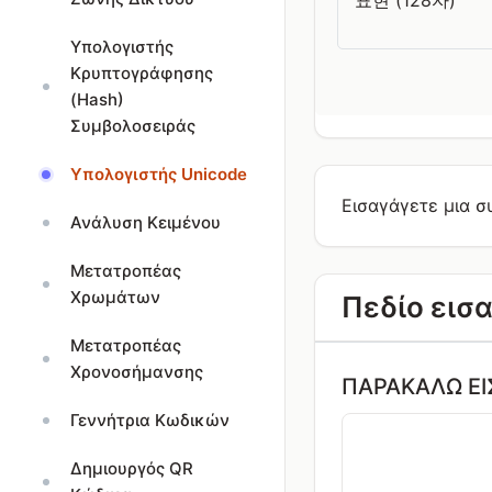
표현 (128자)
Υπολογιστής
Κρυπτογράφησης
(Hash)
Συμβολοσειράς
Υπολογιστής Unicode
Εισαγάγετε μια σ
Ανάλυση Κειμένου
Μετατροπέας
Χρωμάτων
Πεδίο εισ
Μετατροπέας
Χρονοσήμανσης
ΠΑΡΑΚΑΛΏ ΕΙ
Γεννήτρια Κωδικών
Δημιουργός QR