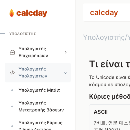
calcday
calcday
ΥΠΟΛΟΓΙΣΤΉΣ
Υπολογιστής/
Υπολογιστής
Επιχειρήσεων
Τι είναι 
Υπολογιστής
Υπολογιστών
Το Unicode είναι
κόσμου σε υπολογ
Υπολογιστής Μπάιτ
Κύριες μέθο
Υπολογιστής
Μετατροπής Βάσεων
ASCII
Υπολογιστής Εύρους
7비트, 영문 대소
Ζώνης Δικτύου