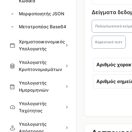
Κώδικα
Δείγματα δεδ
Μορφοποιητής JSON
Μετατροπέας Base64
Πολυγλωσσικό κείμ
Χρηματοοικονομικός
Κορεατικό τεστ
Υπολογιστής
Υπολογιστής
Αριθμός χαρα
Κρυπτονομισμάτων
Αριθμός σημεί
Υπολογιστής
Ημερομηνιών
Υπολογιστής
Ταχύτητας
Υπολογιστής
Απόστασης