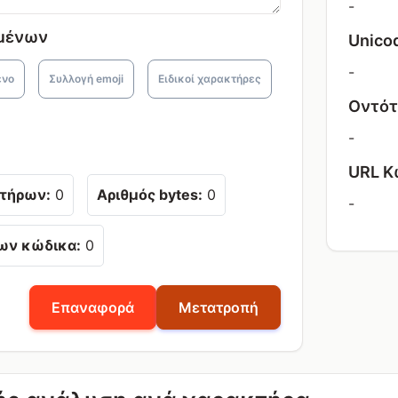
-
ομένων
Unico
-
ενο
Συλλογή emoji
Ειδικοί χαρακτήρες
Οντότ
-
URL Κ
κτήρων:
0
Αριθμός bytes:
0
-
ων κώδικα:
0
Επαναφορά
Μετατροπή