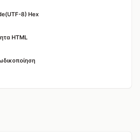
de(UTF-8) Hex
ητα HTML
ωδικοποίηση