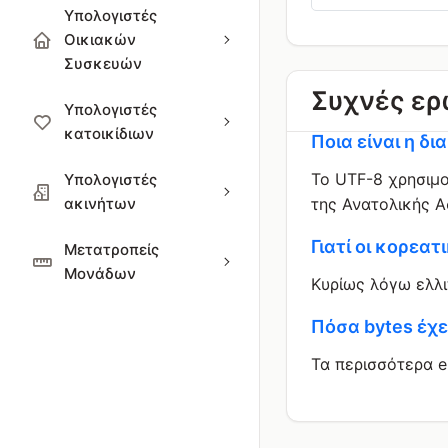
Υπολογιστές
Οικιακών
Συσκευών
Συχνές ερ
Υπολογιστές
κατοικίδιων
Ποια είναι η δ
Το UTF-8 χρησιμο
Υπολογιστές
ακινήτων
της Ανατολικής Α
Γιατί οι κορεα
Μετατροπείς
Μονάδων
Κυρίως λόγω ελλι
Πόσα bytes έχει
Τα περισσότερα e