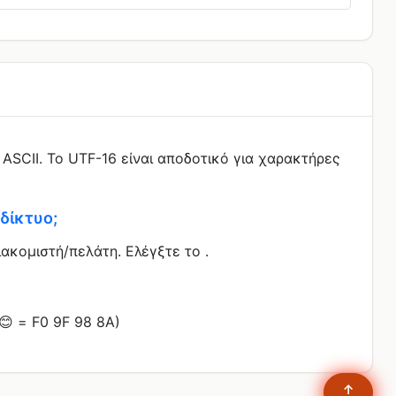
 ASCII. Το UTF-16 είναι αποδοτικό για χαρακτήρες
δίκτυο;
ιακομιστή/πελάτη. Ελέγξτε το
.
😊 = F0 9F 98 8A)
↑