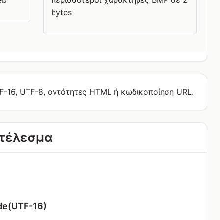
eb
περισσότεροι χαρακτήρες BMP σε 2
bytes
TF-16, UTF-8, οντότητες HTML ή κωδικοποίηση URL.
τέλεσμα
de(UTF-16)