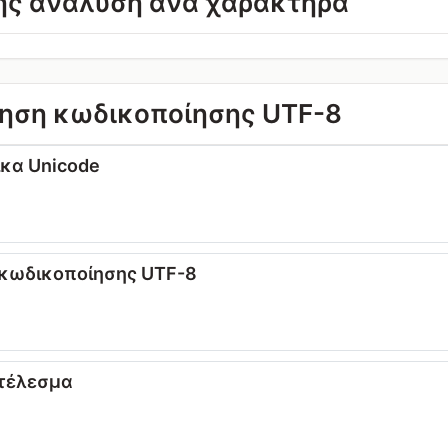
ς ανάλυση ανά χαρακτήρα
ηση κωδικοποίησης UTF-8
ικα Unicode
α κωδικοποίησης UTF-8
οτέλεσμα