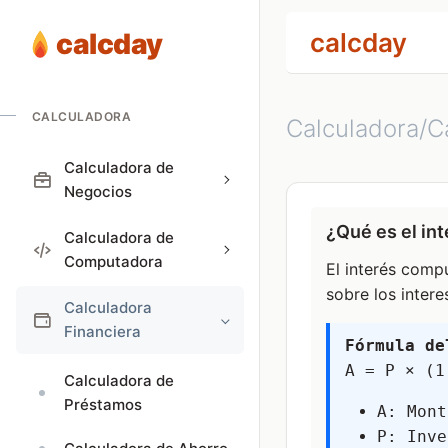
calcday
calcday
CALCULADORA
Calculadora/Ca
Calculadora de
Negocios
¿Qué es el in
Calculadora de
Computadora
El interés comp
sobre los inter
Calculadora
Financiera
Fórmula de
A = P × (1
Calculadora de
Préstamos
A: Mont
P: Inve