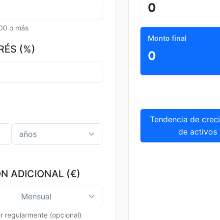
0
000 o más
Monto final
RÉS (%)
0
Tendencia de crec
de activos
N ADICIONAL (€)
ir regularmente (opcional)