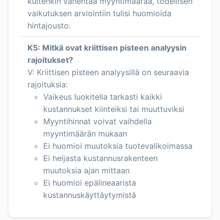
kuitenkin vähentää myyntimäärää, todellisen
vaikutuksen arviointiin tulisi huomioida
hintajousto.
K5: Mitkä ovat kriittisen pisteen analyysin
rajoitukset?
V: Kriittisen pisteen analyysillä on seuraavia
rajoituksia:
Vaikeus luokitella tarkasti kaikki
kustannukset kiinteiksi tai muuttuviksi
Myyntihinnat voivat vaihdella
myyntimäärän mukaan
Ei huomioi muutoksia tuotevalikoimassa
Ei heijasta kustannusrakenteen
muutoksia ajan mittaan
Ei huomioi epälineaarista
kustannuskäyttäytymistä