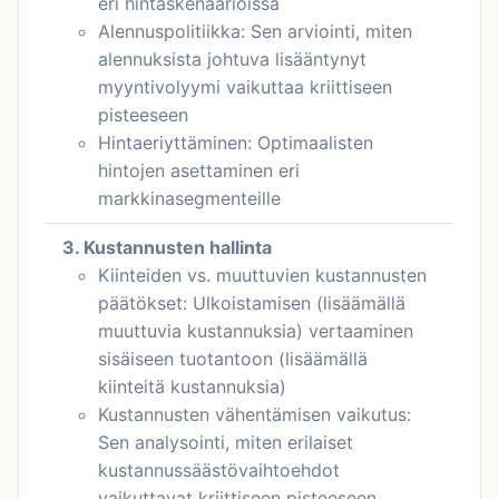
eri hintaskenaarioissa
Alennuspolitiikka: Sen arviointi, miten
alennuksista johtuva lisääntynyt
myyntivolyymi vaikuttaa kriittiseen
pisteeseen
Hintaeriyttäminen: Optimaalisten
hintojen asettaminen eri
markkinasegmenteille
3. Kustannusten hallinta
Kiinteiden vs. muuttuvien kustannusten
päätökset: Ulkoistamisen (lisäämällä
muuttuvia kustannuksia) vertaaminen
sisäiseen tuotantoon (lisäämällä
kiinteitä kustannuksia)
Kustannusten vähentämisen vaikutus:
Sen analysointi, miten erilaiset
kustannussäästövaihtoehdot
vaikuttavat kriittiseen pisteeseen