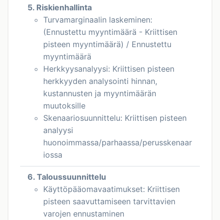
5. Riskienhallinta
Turvamarginaalin laskeminen:
(Ennustettu myyntimäärä - Kriittisen
pisteen myyntimäärä) / Ennustettu
myyntimäärä
Herkkyysanalyysi: Kriittisen pisteen
herkkyyden analysointi hinnan,
kustannusten ja myyntimäärän
muutoksille
Skenaariosuunnittelu: Kriittisen pisteen
analyysi
huonoimmassa/parhaassa/perusskenaar
iossa
6. Taloussuunnittelu
Käyttöpääomavaatimukset: Kriittisen
pisteen saavuttamiseen tarvittavien
varojen ennustaminen