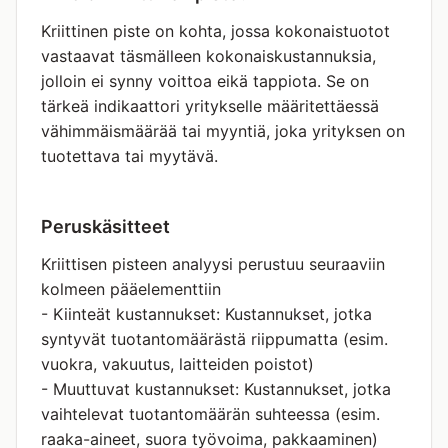
Kriittinen piste on kohta, jossa kokonaistuotot
vastaavat täsmälleen kokonaiskustannuksia,
jolloin ei synny voittoa eikä tappiota. Se on
tärkeä indikaattori yritykselle määritettäessä
vähimmäismäärää tai myyntiä, joka yrityksen on
tuotettava tai myytävä.
Peruskäsitteet
Kriittisen pisteen analyysi perustuu seuraaviin
kolmeen pääelementtiin
- Kiinteät kustannukset: Kustannukset, jotka
syntyvät tuotantomäärästä riippumatta (esim.
vuokra, vakuutus, laitteiden poistot)
- Muuttuvat kustannukset: Kustannukset, jotka
vaihtelevat tuotantomäärän suhteessa (esim.
raaka-aineet, suora työvoima, pakkaaminen)