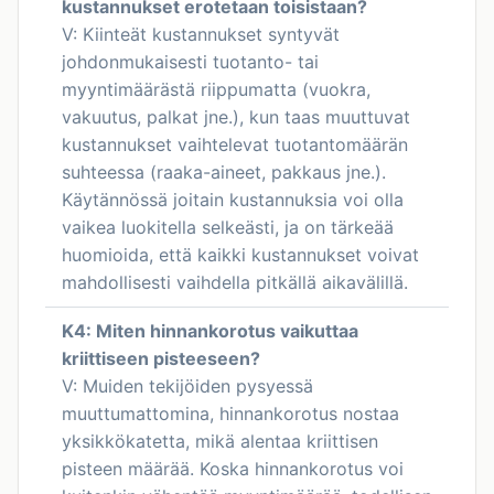
kustannukset erotetaan toisistaan?
V: Kiinteät kustannukset syntyvät
johdonmukaisesti tuotanto- tai
myyntimäärästä riippumatta (vuokra,
vakuutus, palkat jne.), kun taas muuttuvat
kustannukset vaihtelevat tuotantomäärän
suhteessa (raaka-aineet, pakkaus jne.).
Käytännössä joitain kustannuksia voi olla
vaikea luokitella selkeästi, ja on tärkeää
huomioida, että kaikki kustannukset voivat
mahdollisesti vaihdella pitkällä aikavälillä.
K4: Miten hinnankorotus vaikuttaa
kriittiseen pisteeseen?
V: Muiden tekijöiden pysyessä
muuttumattomina, hinnankorotus nostaa
yksikkökatetta, mikä alentaa kriittisen
pisteen määrää. Koska hinnankorotus voi