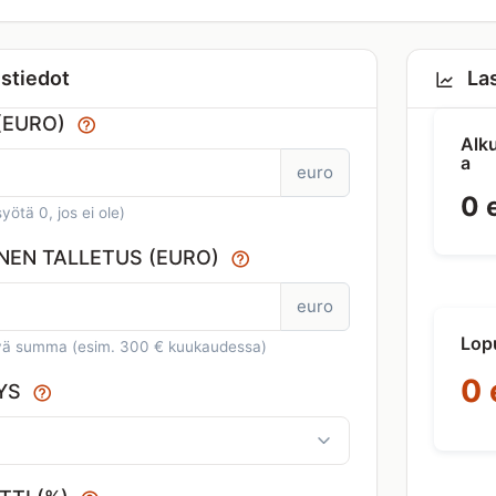
ustiedot
Las
(EURO)
Alk
a
euro
0 
yötä 0, jos ei ole)
NEN TALLETUS (EURO)
euro
Lop
tävä summa (esim. 300 € kuukaudessa)
0 
EYS