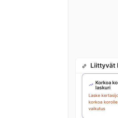
Liittyvät
Korkoa kor
laskuri
Laske kertasij
korkoa korolle
vaikutus