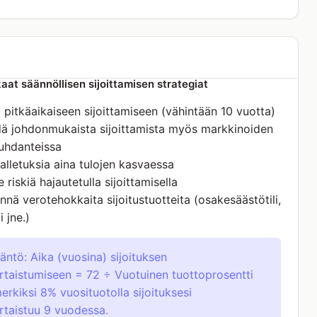
at säännöllisen sijoittamisen strategiat
 pitkäaikaiseen sijoittamiseen (vähintään 10 vuotta)
dä johdonmukaista sijoittamista myös markkinoiden
uhdanteissa
talletuksia aina tulojen kasvaessa
e riskiä hajautetulla sijoittamisella
nä verotehokkaita sijoitustuotteita (osakesäästötili,
i jne.)
äntö: Aika (vuosina) sijoituksen
rtaistumiseen = 72 ÷ Vuotuinen tuottoprosentti
erkiksi 8% vuosituotolla sijoituksesi
rtaistuu 9 vuodessa.