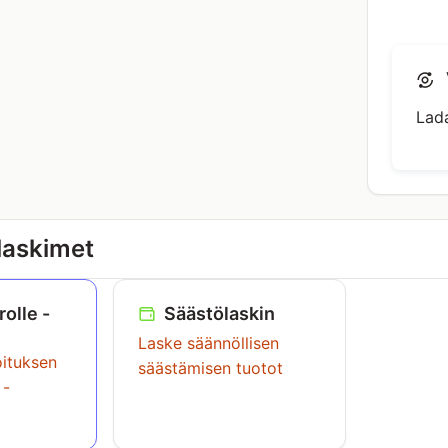
Lada
 laskimet
olle -
Säästölaskin
Laske säännöllisen
oituksen
säästämisen tuotot
 -