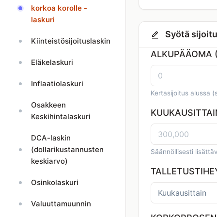
korkoa korolle -
laskuri
Syötä sijoit
Kiinteistösijoituslaskin
ALKUPÄÄOMA 
Eläkelaskuri
Inflaatiolaskuri
Kertasijoitus alussa (s
Osakkeen
KUUKAUSITTAI
Keskihintalaskuri
DCA-laskin
(dollarikustannusten
Säännöllisesti lisät
keskiarvo)
TALLETUSTIH
Osinkolaskuri
Valuuttamuunnin