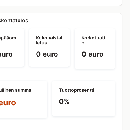
kentatulos
upääom
Kokonaistal
Korkotuott
letus
o
euro
0 euro
0 euro
ullinen summa
Tuottoprosentti
0%
euro