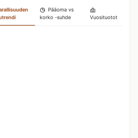
rallisuuden
Pääoma vs
utrendi
korko -suhde
Vuosituotot