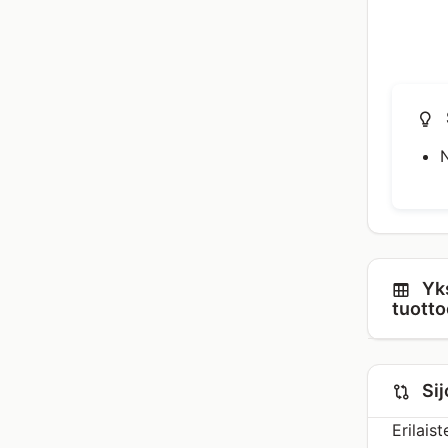
N
Yks
tuotto
Sij
Erilaist