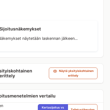
Sijoitusnäkemykset
äkemykset näytetään laskennan jälkeen...
ityiskohtainen
Näytä yksityiskohtainen
erittely
erittely
oitusmenetelmien vertailu
en
Kertasijoitus vs
Talletustiheyden