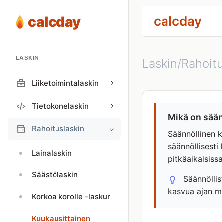
calcday
calcday
LASKIN
Laskin/Rahoitu
Liiketoimintalaskin
Tietokonelaskin
Mikä on sään
Rahoituslaskin
Säännöllinen k
säännöllisesti
Lainalaskin
pitkäaikaisissa
Säästölaskin
Säännöllis
kasvua ajan m
Korkoa korolle -laskuri
Kuukausittainen