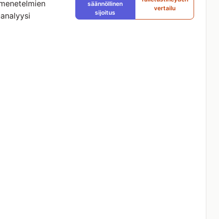
smenetelmien
säännöllinen
vertailu
sijoitus
uanalyysi