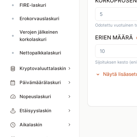
KORKOPROSENT
FIRE-laskuri
Erokorvauslaskuri
Odotettu vuotuinen t
Verojen jälkeinen
ERIEN MÄÄRÄ
korkolaskuri
Nettopalkkalaskuri
Sijoituksen kesto (en
Kryptovaluuttalaskin
Näytä lisäaset
Päivämäärälaskuri
Nopeuslaskuri
Etäisyyslaskin
Aikalaskin