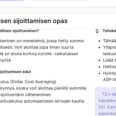
sen sijoittamisen opas
llinen sijoittaminen?
Tehokka
ittaminen on menetelmä, jossa tietty summa
Tähtää
lisesti. Voit aloittaa jopa ilman suurta
Ylläpi
llä on etuna korkoa korolle -vaikutuksen
laskus
myötä.
Lisää 
Hallits
ijoittamisen edut
Hyödyn
ASP-til
kutus (Dollar Cost Averaging)
kynnys, koska voit aloittaa pienillä summilla
72:n sä
ajoitusriskin väheneminen
kaksinke
stövaikutus automaattisten siirtojen kautta
(%). Esim
kaksinke