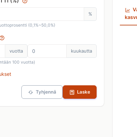
TI (%)
Va
%
kasv
uottoprosentti (0,1%~50,0%)
vuotta
kuukautta
intään 100 vuotta)
ukset
Tyhjennä
Laske