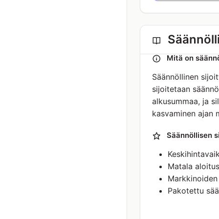
Säännölli
Mitä on säännö
Säännöllinen sijo
sijoitetaan säännöl
alkusummaa, ja si
kasvaminen ajan 
Säännöllisen s
Keskihintavai
Matala aloitus
Markkinoiden 
Pakotettu sää