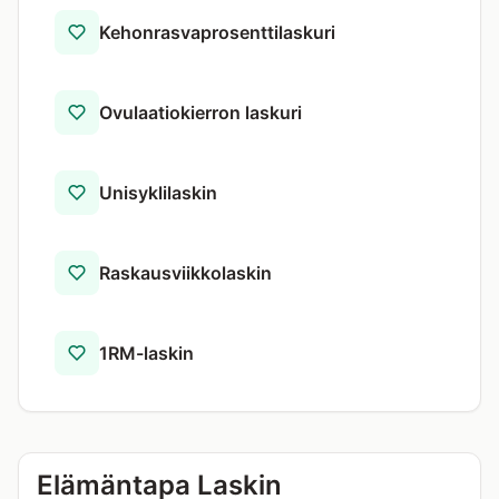
Kehonrasva­prosentti­laskuri
Ovulaatiokierron laskuri
Unisyklilaskin
Raskausviikkolaskin
1RM-laskin
Elämäntapa Laskin