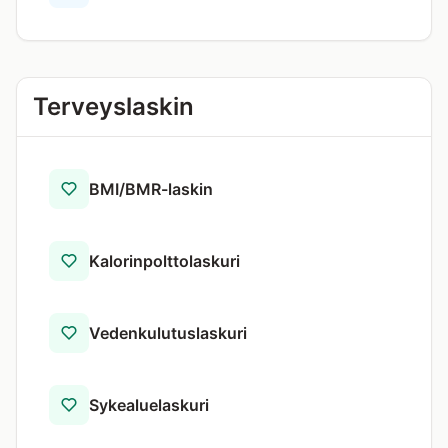
Terveyslaskin
BMI/BMR-laskin
Kalorinpoltto­laskuri
Vedenkulutus­laskuri
Sykealue­laskuri