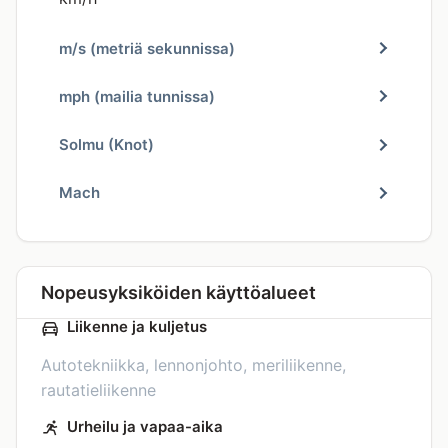
m/s (metriä sekunnissa)
mph (mailia tunnissa)
Solmu (Knot)
Mach
Nopeusyksiköiden käyttöalueet
Liikenne ja kuljetus
Autotekniikka, lennonjohto, meriliikenne,
rautatieliikenne
Urheilu ja vapaa-aika