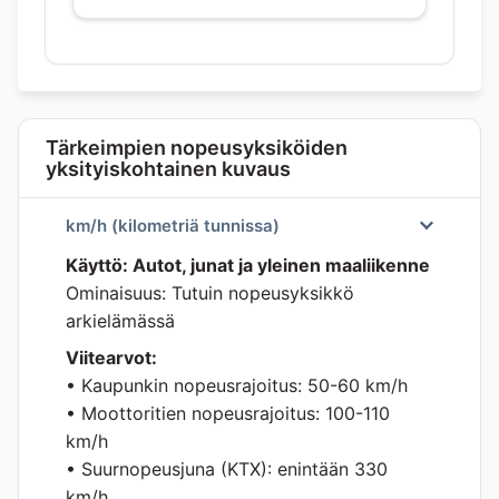
Tärkeimpien nopeusyksiköiden
yksityiskohtainen kuvaus
km/h (kilometriä tunnissa)
Käyttö: Autot, junat ja yleinen maaliikenne
Ominaisuus: Tutuin nopeusyksikkö
arkielämässä
Viitearvot:
• Kaupunkin nopeusrajoitus: 50-60 km/h
• Moottoritien nopeusrajoitus: 100-110
km/h
• Suurnopeusjuna (KTX): enintään 330
km/h