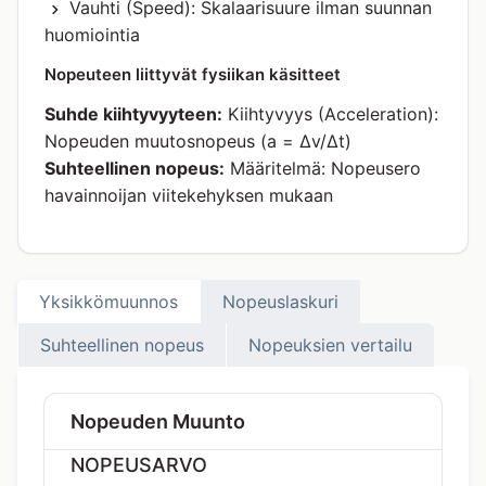
Vauhti (Speed): Skalaarisuure ilman suunnan
huomiointia
Nopeuteen liittyvät fysiikan käsitteet
Suhde kiihtyvyyteen:
Kiihtyvyys (Acceleration):
Nopeuden muutosnopeus (a = Δv/Δt)
Suhteellinen nopeus:
Määritelmä: Nopeusero
havainnoijan viitekehyksen mukaan
Yksikkömuunnos
Nopeuslaskuri
Suhteellinen nopeus
Nopeuksien vertailu
Nopeuden Muunto
NOPEUSARVO