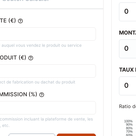
0
TE (€)
MONTA
al auquel vous vendez le produit ou service
0
ODUIT (€)
TAUX 
rect de fabrication ou dachat du produit
0
MMISSION (%)
Ratio 
 commission incluant la plateforme de vente, les
100%
90%
, etc.
80%
70%
60%