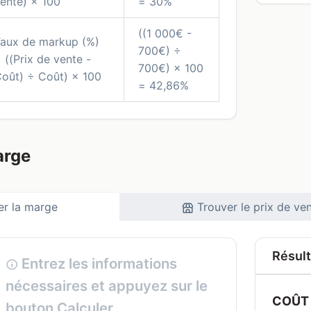
ente) × 100
= 30%
((1 000€ -
aux de markup (%)
700€) ÷
 ((Prix de vente -
700€) × 100
oût) ÷ Coût) × 100
= 42,86%
arge
er la marge
Trouver le prix de ve
Résult
Entrez les informations
nécessaires et appuyez sur le
COÛT 
bouton Calculer