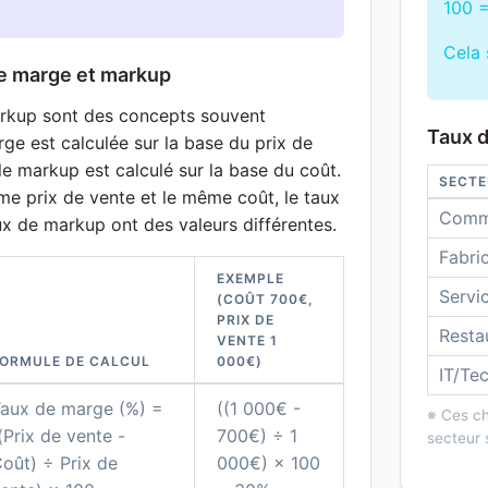
100 
Cela 
re marge et markup
arkup sont des concepts souvent
Taux 
ge est calculée sur la base du prix de
le markup est calculé sur la base du coût.
SECTE
 prix de vente et le même coût, le taux
Comme
ux de markup ont des valeurs différentes.
Fabri
EXEMPLE
Servi
(COÛT 700€,
PRIX DE
Resta
VENTE 1
ORMULE DE CALCUL
000€)
IT/Te
aux de marge (%) =
((1 000€ -
※ Ces chi
(Prix de vente -
700€) ÷ 1
secteur s
oût) ÷ Prix de
000€) × 100