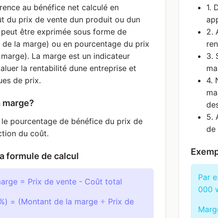
érence au bénéfice net calculé en
1. 
ût du prix de vente dun produit ou dun
ap
 peut être exprimée sous forme de
2. 
 de la marge) ou en pourcentage du prix
ren
 marge). La marge est un indicateur
3. 
luer la rentabilité dune entreprise et
mai
ues de prix.
4. 
mar
a marge?
de
5. 
le pourcentage de bénéfice du prix de
de 
tion du coût.
Exempl
a formule de calcul
Par e
arge = Prix de vente - Coût total
000 
) = (Montant de la marge ÷ Prix de
Marg