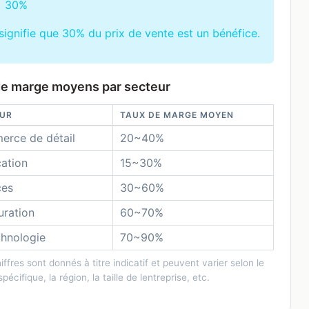
= 30%
signifie que 30% du prix de vente est un bénéfice.
de marge moyens par secteur
UR
TAUX DE MARGE MOYEN
rce de détail
20~40%
cation
15~30%
ces
30~60%
uration
60~70%
chnologie
70~90%
ffres sont donnés à titre indicatif et peuvent varier selon le
pécifique, la région, la taille de lentreprise, etc.