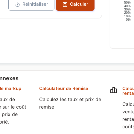
50%
Réinitialiser
Calculer
40%
30%
20%
10%
0%
onnexes
de markup
Calculateur de Remise
Calcu
renta
taux de
Calculez les taux et prix de
Calc
 sur le coût
remise
vente
e prix de
renta
rié.
coûts