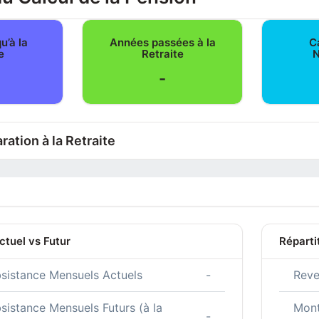
u’à la
Années passées à la
Ca
e
Retraite
N
-
ration à la Retraite
tuel vs Futur
Réparti
bsistance Mensuels Actuels
-
Reve
sistance Mensuels Futurs (à la
Mont
-