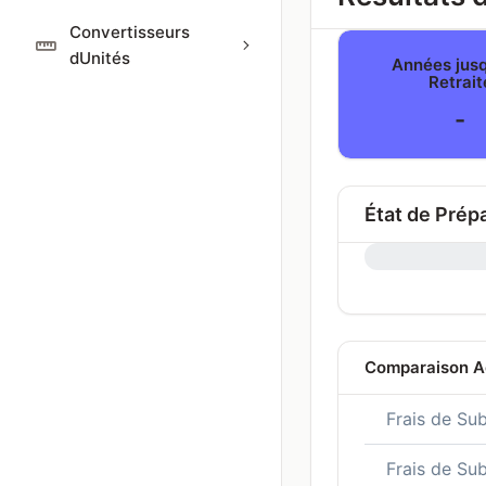
Convertisseurs
dUnités
Années jusq
Retrait
-
État de Prépa
0%
Comparaison Ac
Frais de Su
Frais de Sub