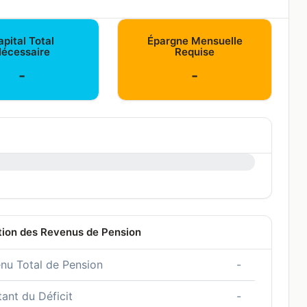
pital Total
Épargne Mensuelle
écessaire
Requise
-
-
tion des Revenus de Pension
nu Total de Pension
-
ant du Déficit
-