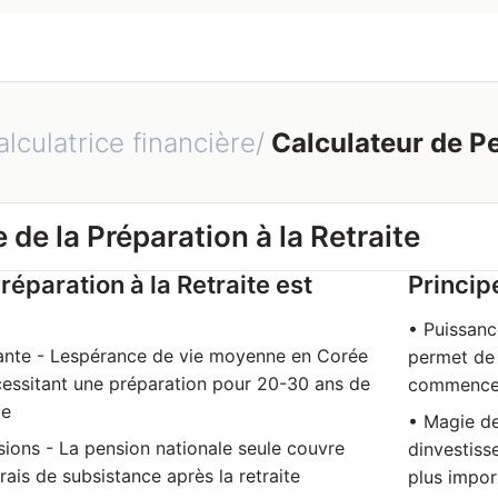
alculatrice financière/
Calculateur de P
de la Préparation à la Retraite
réparation à la Retraite est
Princip
• Puissan
ssante - Lespérance de vie moyenne en Corée
permet de 
cessitant une préparation pour 20-30 ans de
commencer
te
• Magie d
ions - La pension nationale seule couvre
dinvestiss
ais de subsistance après la retraite
plus import