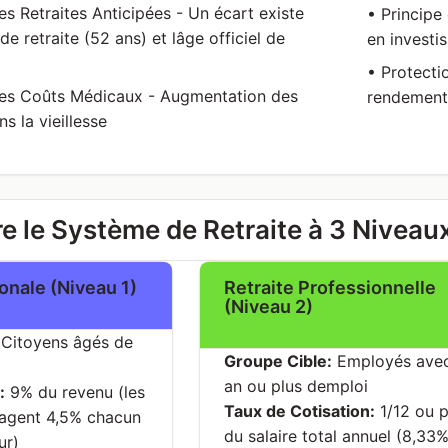
s Retraites Anticipées - Un écart existe
• Principe
e retraite (52 ans) et lâge officiel de
en investi
• Protecti
es Coûts Médicaux - Augmentation des
rendements
s la vieillesse
 le Système de Retraite à 3 Niveaux
onale (Niveau 1)
Retraite Professionnelle
(Niveau 2)
Citoyens âgés de
Groupe Cible:
Employés avec
an ou plus demploi
:
9% du revenu (les
Taux de Cotisation:
1/12 ou p
agent 4,5% chacun
du salaire total annuel (8,33%
ur)