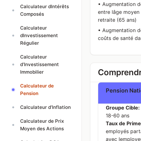
• Augmentation de
Calculateur dIntérêts
entre lâge moyen d
Composés
retraite (65 ans)
Calculateur
• Augmentation d
dInvestissement
coûts de santé dan
Régulier
Calculateur
d’Investissement
Comprendre
Immobilier
Calculateur de
Pension Nati
Pension
Calculateur d’Inflation
Groupe Cible:
18-60 ans
Calculateur de Prix
Taux de Prime
Moyen des Actions
employés part
avec lemploye