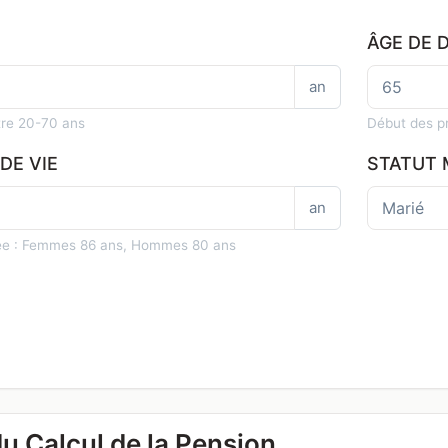
ÂGE DE 
an
tre 20-70 ans
Début des pr
DE VIE
STATUT 
an
e : Femmes 86 ans, Hommes 80 ans
du Calcul de la Pension