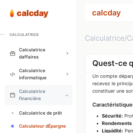
calcday
calcday
CALCULATRICE
Calculatrice/C
Calculatrice
daffaires
Quest-ce 
Calculatrice
Un compte dépargn
informatique
recevez le princip
constituer une so
Calculatrice
financière
Caractéristiqu
Calculatrice de prêt
Sécurité:
Prot
Rendements g
Calculateur dÉpargne
Liquidité:
Perm