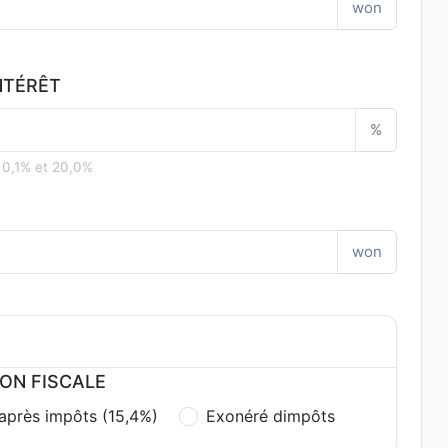
won
NTÉRÊT
%
 0,1% et 20,0%
won
ON FISCALE
 après impôts (15,4%)
Exonéré dimpôts