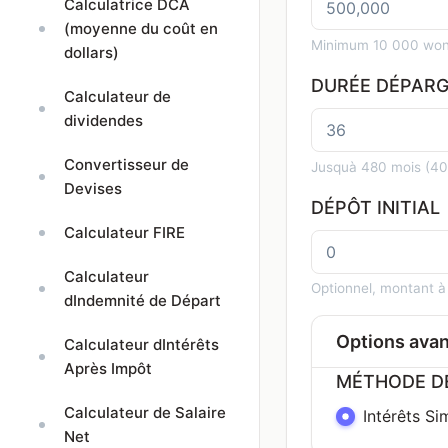
Calculatrice DCA
(moyenne du coût en
Minimum 10 000 won
dollars)
DURÉE DÉPAR
Calculateur de
dividendes
Convertisseur de
Jusquà 480 mois (40 
Devises
DÉPÔT INITIAL
Calculateur FIRE
Calculateur
Optionnel, montant à
dIndemnité de Départ
Options ava
Calculateur dIntérêts
Après Impôt
MÉTHODE DE
Calculateur de Salaire
Intérêts Si
Net