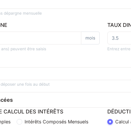
s dépargne mensuelle
GNE
TAUX DI
mois
ans) peuvent être saisis
Entrez entre
 déposer une fois au début
ncées
 CALCUL DES INTÉRÊTS
DÉDUCTI
mples
Intérêts Composés Mensuels
Calcul