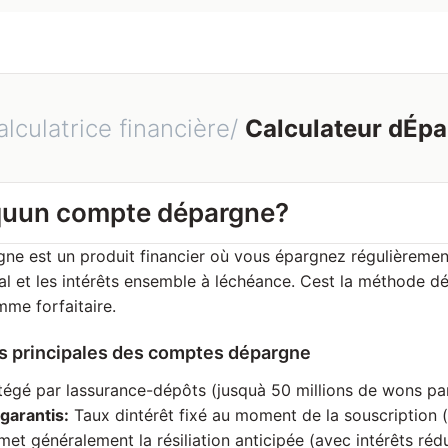
alculatrice financière/
Calculateur dÉp
quun compte dépargne?
e est un produit financier où vous épargnez régulièrement
al et les intérêts ensemble à léchéance. Cest la méthode dé
mme forfaitaire.
es principales des comptes dépargne
égé par lassurance-dépôts (jusquà 50 millions de wons pa
arantis:
Taux dintérêt fixé au moment de la souscription (
et généralement la résiliation anticipée (avec intérêts rédu