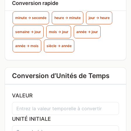
Conversion rapide
minute → seconde
heure → minute
jour → heure
semaine → jour
mois → jour
année → jour
année → mois
siècle → année
Conversion d’Unités de Temps
VALEUR
UNITÉ INITIALE