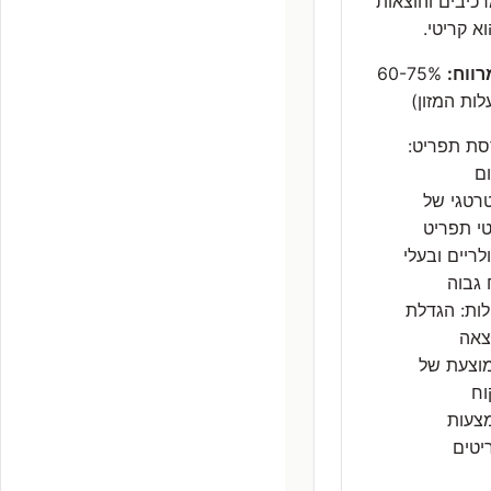
רכיבים והוצאות
א קריטי.
רווח:
60-75%
לות המזון)
סת תפריט:
ם
רטגי של
י תפריט
לריים ובעלי
 גבוה
ות: הגדלת
צאה
וצעת של
וח
צעות
יטים