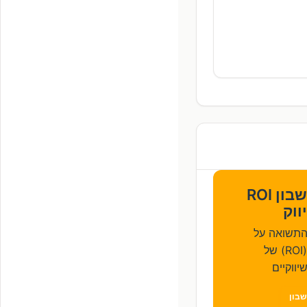
מחשבון ROI
ווק
תשואה על
ההשקעה (ROI) של
יווקיים
בון