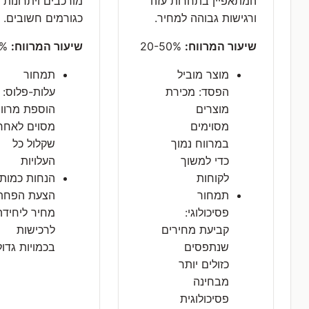
המתאפיין בתחרות עזה
מורכבים ויתרונות 
ורגישות גבוהה למחיר.
כגורמים חשובים.
שיעור המרווח:
20-50%
שיעור המרווח:
15-40%
מוצר מוביל
תמחור
הפסד: מכירת
עלות-פלוס:
מוצרים
הוספת מרוו
מסוימים
מסוים לאחר
במרווח נמוך
שקלול כל
כדי למשוך
העלויות
לקוחות
הנחות כמות:
תמחור
הצעת הפחת
פסיכולוגי:
מחיר ליחידה
קביעת מחירים
לרכישות
שנתפסים
בכמויות גדול
כזולים יותר
מבחינה
פסיכולוגית