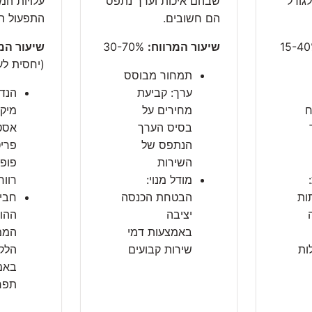
לגודל
שבהם איכות וערך נתפס
עלויות המ
הם חשובים.
התפעול הו
שיעור המרווח:
30-70%
שיעור המ
(יחסית לע
תמחור מבוסס
ערך: קביעת
הנד
ח
מחירים על
מיקו
בסיס הערך
אסט
הנתפס של
פריט
השירות
פופו
מודל מנוי:
רווח
ות
הבטחת הכנסה
חביל
יציבה
ההו
באמצעות דמי
הממ
ות
שירות קבועים
הלק
באמ
תפר