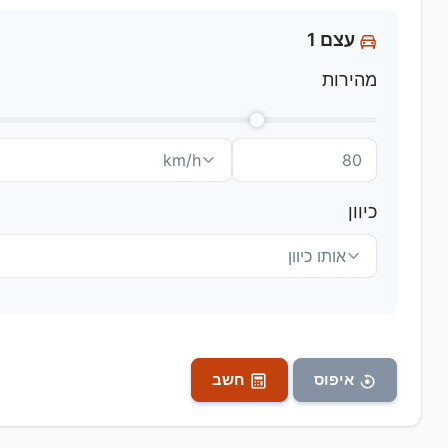
עצם 1
מהירות
כיוון
איפוס
חשב