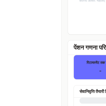
कोरिया औसत: महिलाएं 8
पेंशन गणना पर
रिटायरमेंट तक श
-
सेवानिवृत्ति तैयारी
0%