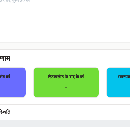
6 वर्ष, पुरुष 80 वर्ष
िणाम
ेष वर्ष
रिटायरमेंट के बाद के वर्ष
आवश्यक 
-
 स्थिति