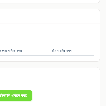
वश्यक मासिक बचत
कोष समाप्ति समय
रिसंपत्ति आवंटन बनाएं