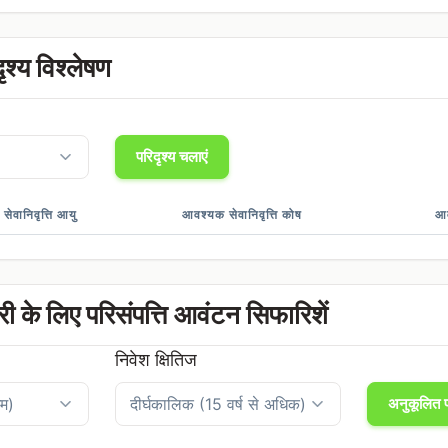
दृश्य विश्लेषण
परिदृश्य चलाएं
सेवानिवृत्ति आयु
आवश्यक सेवानिवृत्ति कोष
आ
यारी के लिए परिसंपत्ति आवंटन सिफारिशें
निवेश क्षितिज
अनुकूलित प