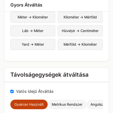
Gyors Átváltás
Méter → Kilométer
Kilométer → Mérföld
Láb → Méter
Hüvelyk → Centiméter
Yard → Méter
Mérföld → Kilométer
Távolságegységek átváltása
Valós Idejű Átváltás
Gyakran Használt
Metrikus Rendszer
Angolszász 