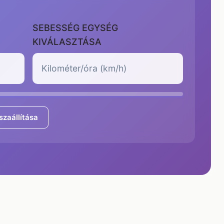
SEBESSÉG EGYSÉG
KIVÁLASZTÁSA
szaállítása