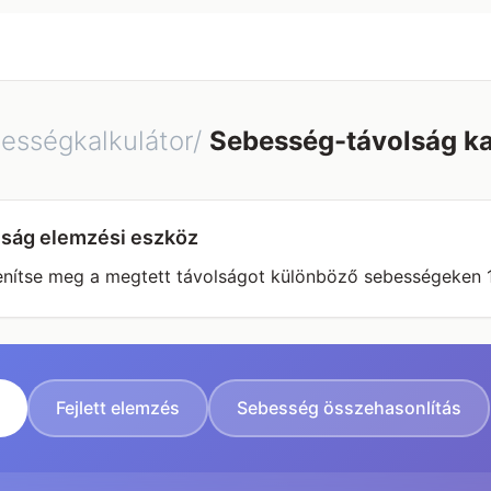
bességkalkulátor/
Sebesség-távolság ka
ság elemzési eszköz
lenítse meg a megtett távolságot különböző sebességeken 
Fejlett elemzés
Sebesség összehasonlítás