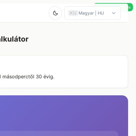
Valós idejű számítás
lkulátor
1 másodperctől 30 évig.