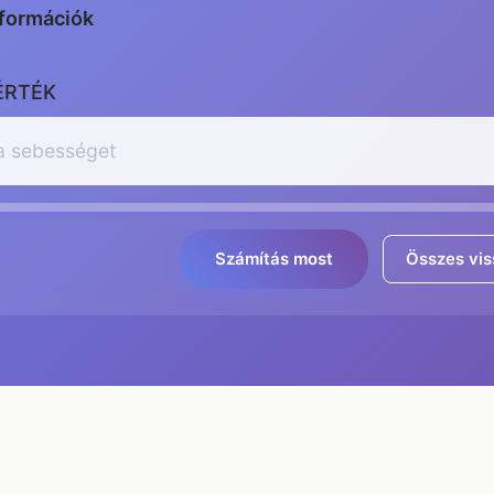
formációk
ÉRTÉK
Számítás most
Összes vis