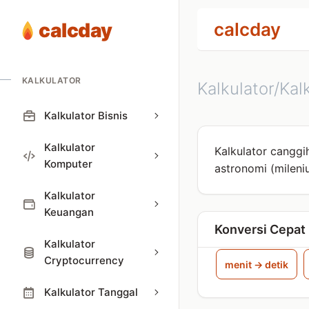
calcday
calcday
KALKULATOR
Kalkulator/Kal
Kalkulator Bisnis
Kalkulator
Kalkulator canggi
Komputer
astronomi (mileni
Kalkulator
Keuangan
Konversi Cepat
Kalkulator
Cryptocurrency
menit → detik
Kalkulator Tanggal