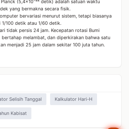
Planck (5,4×10⁻⁴⁴ detik) adalah satuan waktu
dek yang bermakna secara fisik.
komputer bervariasi menurut sistem, tetapi biasanya
i 1/100 detik atau 1/60 detik.
ari tidak persis 24 jam. Kecepatan rotasi Bumi
 bertahap melambat, dan diperkirakan bahwa satu
kan menjadi 25 jam dalam sekitar 100 juta tahun.
ator Selisih Tanggal
Kalkulator Hari-H
ahun Kabisat