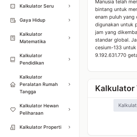
Manusia telah men
Kalkulator Seru
bintang untuk me
enam puluh yang d
Gaya Hidup
digunakan untuk 
jam yang dikemba
Kalkulator
standar global. 
Matematika
cesium-133 untuk 
9.192.631.770 get
Kalkulator
Pendidikan
Kalkulator
Peralatan Rumah
Kalkulator 
Tangga
Kalkulat
Kalkulator Hewan
Peliharaan
Kalkulator Properti