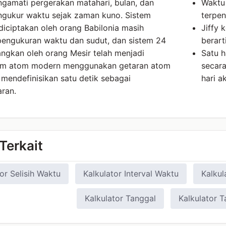
gamati pergerakan matahari, bulan, dan
Waktu 
ngukur waktu sejak zaman kuno. Sistem
terpen
iciptakan oleh orang Babilonia masih
Jiffy 
pengukuran waktu dan sudut, dan sistem 24
berart
ngkan oleh orang Mesir telah menjadi
Satu h
Jam atom modern menggunakan getaran atom
secara
mendefinisikan satu detik sebagai
hari a
aran.
Terkait
or Selisih Waktu
Kalkulator Interval Waktu
Kalkul
Kalkulator Tanggal
Kalkulator T