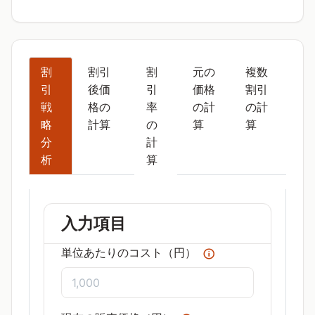
割
割引
割
元の
複数
引
後価
引
価格
割引
戦
格の
率
の計
の計
略
計算
の
算
算
分
計
析
算
入力項目
単位あたりのコスト（円）