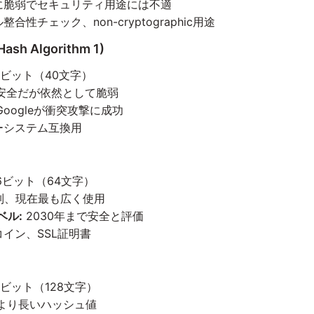
に脆弱でセキュリティ用途には不適
合性チェック、non-cryptographic用途
Hash Algorithm 1)
0ビット（40文字）
安全だが依然として脆弱
Googleが衝突攻撃に成功
ーシステム互換用
6ビット（64文字）
系列、現在最も広く使用
ベル:
2030年まで安全と評価
イン、SSL証明書
2ビット（128文字）
56より長いハッシュ値