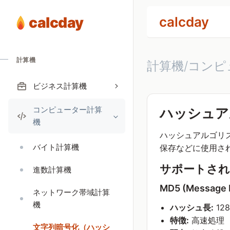
calcday
calcday
計算機
計算機/コンピ
ビジネス計算機
コンピューター計算
ハッシュア
機
ハッシュアルゴリ
バイト計算機
保存などに使用さ
サポートされ
進数計算機
MD5 (Message D
ネットワーク帯域計算
機
ハッシュ長:
12
特徴:
高速処理
文字列暗号化（ハッシ