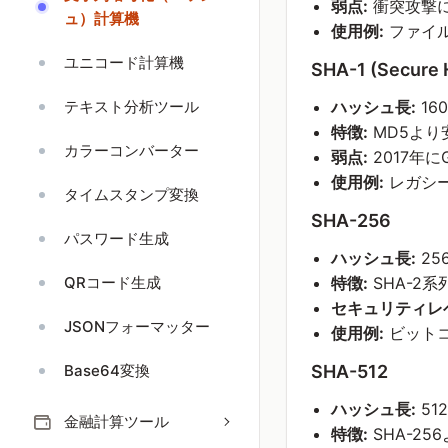
弱点:
衝突攻撃
ュ）計算機
使用例:
ファイル整
ユニコード計算機
SHA-1 (Secure 
テキスト分析ツール
ハッシュ長:
16
特徴:
MD5より
カラーコンバーター
弱点:
2017年に
使用例:
レガシ
タイムスタンプ変換
SHA-256
パスワード生成
ハッシュ長:
25
QRコード生成
特徴:
SHA-2
セキュリティレ
JSONフォーマッター
使用例:
ビットコ
Base64変換
SHA-512
ハッシュ長:
51
金融計算ツール
特徴:
SHA-2