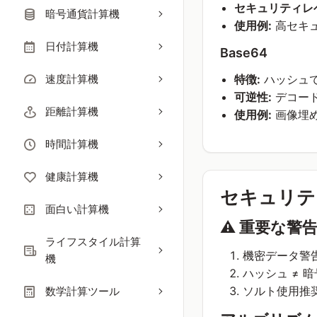
セキュリティレ
暗号通貨計算機
使用例:
高セキ
日付計算機
Base64
速度計算機
特徴:
ハッシュ
可逆性:
デコー
距離計算機
使用例:
画像埋め
時間計算機
健康計算機
セキュリテ
面白い計算機
⚠️ 重要な警
ライフスタイル計算
機密データ警
機
ハッシュ ≠
ソルト使用推
数学計算ツール