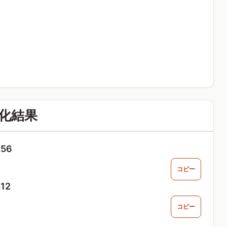
）
化結果
256
コピー
12
コピー