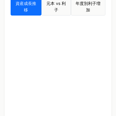
資産成長推
元本 vs 利
年度別利子増
移
子
加