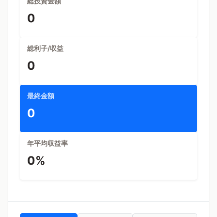
総投資金額
0
総利子/収益
0
最終金額
0
年平均収益率
0%