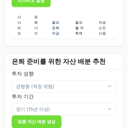
시나리오 실행
시
은
나
퇴
필요
필요
자금
리
나
은퇴
월 저
소진
오
이
자금
축액
시점
은퇴 준비를 위한 자산 배분 추천
투자 성향
투자 기간
맞춤 자산 배분 생성