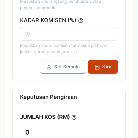
Masukkan kos langsung pembuatan atau
pembelian produk
KADAR KOMISEN (%)
Masukkan kadar komisen termasuk platform
jualan, yuran pembayaran, dll.
Set Semula
Kira
Keputusan Pengiraan
JUMLAH KOS (RM)
0