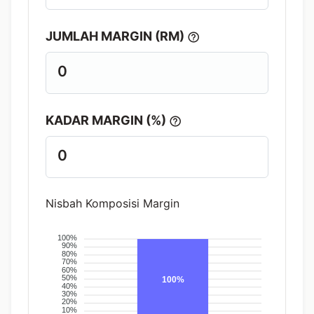
JUMLAH MARGIN (RM)
0
KADAR MARGIN (%)
0
Nisbah Komposisi Margin
100%
90%
80%
70%
60%
50%
100%
40%
30%
20%
10%