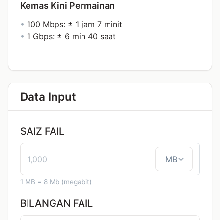
Kemas Kini Permainan
•
100 Mbps: ± 1 jam 7 minit
•
1 Gbps: ± 6 min 40 saat
Data Input
SAIZ FAIL
1 MB = 8 Mb (megabit)
BILANGAN FAIL