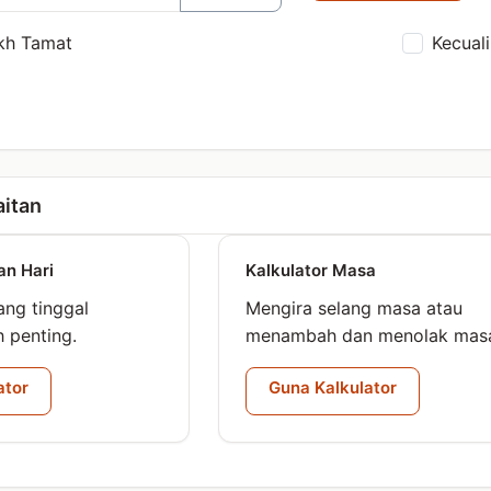
kh Tamat
Kecual
aitan
an Hari
Kalkulator Masa
ang tinggal
Mengira selang masa atau
h penting.
menambah dan menolak mas
ator
Guna Kalkulator