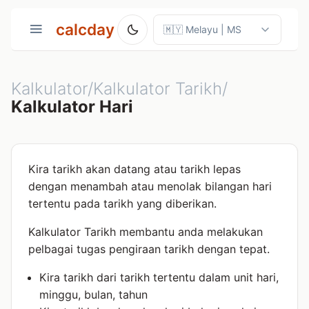
calcday
Kalkulator/Kalkulator Tarikh/
Kalkulator Hari
Kira tarikh akan datang atau tarikh lepas
dengan menambah atau menolak bilangan hari
tertentu pada tarikh yang diberikan.
Kalkulator Tarikh membantu anda melakukan
pelbagai tugas pengiraan tarikh dengan tepat.
Kira tarikh dari tarikh tertentu dalam unit hari,
minggu, bulan, tahun