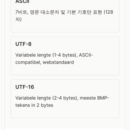
ASCII
7비트, 영문 대소문자 및 기본 기호만 표현 (128
자)
UTF-8
Variabele lengte (1-4 bytes), ASCII-
compatibel, webstandaard
UTF-16
Variabele lengte (2-4 bytes), meeste BMP-
tekens in 2 bytes