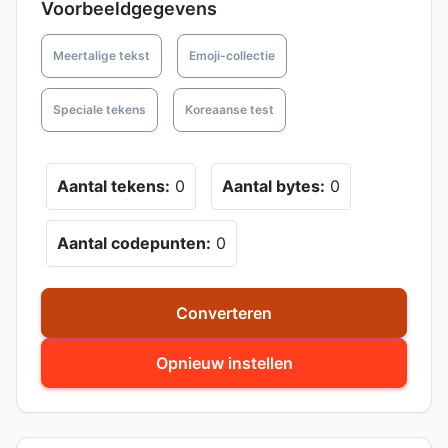
Voorbeeldgegevens
Meertalige tekst
Emoji-collectie
Speciale tekens
Koreaanse test
Aantal tekens:
0
Aantal bytes:
0
Aantal codepunten:
0
Converteren
Opnieuw instellen