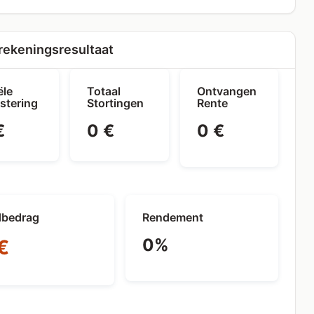
ekeningsresultaat
ële
Totaal
Ontvangen
stering
Stortingen
Rente
€
0 €
0 €
dbedrag
Rendement
0%
€