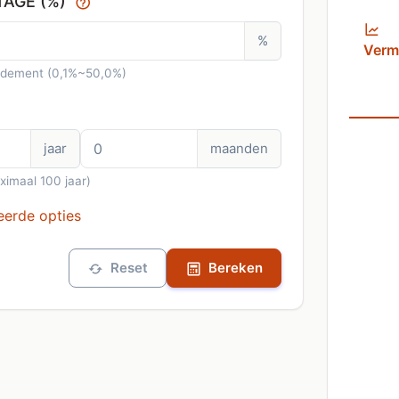
AGE (%)
%
Verm
endement (0,1%~50,0%)
jaar
maanden
ximaal 100 jaar)
erde opties
Reset
Bereken