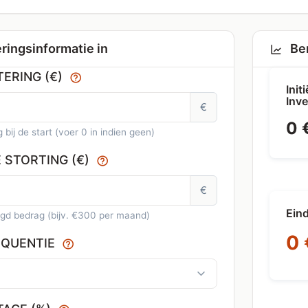
ringsinformatie in
Ber
TERING (€)
Initi
Inve
€
0 
 bij de start (voer 0 in indien geen)
 STORTING (€)
€
Ein
gd bedrag (bijv. €300 per maand)
0 
EQUENTIE