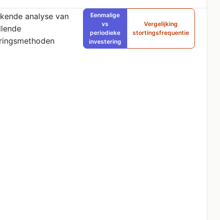
jkende analyse van
Eenmalige
vs
Vergelijking
llende
periodieke
stortingsfrequentie
eringsmethoden
investering