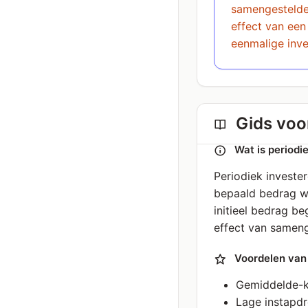
samengestelde
effect van een
eenmalige inve
Gids voor
Wat is periodi
Periodiek investe
bepaald bedrag wo
initieel bedrag be
effect van sameng
Voordelen van 
Gemiddelde-ko
Lage instapd