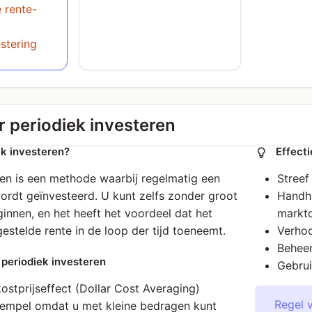
 rente-
stering
 periodiek investeren
ek investeren?
Effecti
ren is een methode waarbij regelmatig een
Streef
rdt geïnvesteerd. U kunt zelfs zonder groot
Handha
ginnen, en het heeft het voordeel dat het
marktd
estelde rente in de loop der tijd toeneemt.
Verhoo
Beheer
periodiek investeren
Gebrui
stprijseffect (Dollar Cost Averaging)
Regel v
rempel omdat u met kleine bedragen kunt