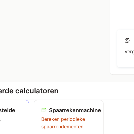
Verg
rde calculatoren
telde
Spaarrekenmachine
Bereken periodieke
r
spaarrendementen