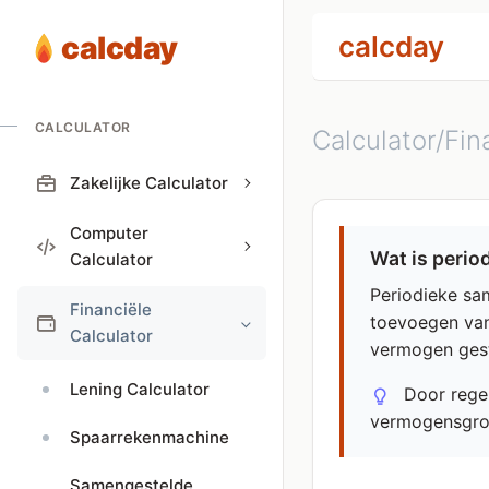
calcday
calcday
CALCULATOR
Calculator/Fin
Zakelijke Calculator
Computer
Wat is peri
Calculator
Periodieke sa
Financiële
toevoegen van
Calculator
vermogen gesta
Lening Calculator
Door regel
vermogensgroe
Spaarrekenmachine
Samengestelde