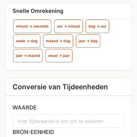
Snelle Omrekening
minuut → seconde
uur → minuut
dag → uur
week → dag
maand → dag
jaar → dag
jaar → maand
eeuw → jaar
Conversie van Tijdeenheden
WAARDE
BRON-EENHEID