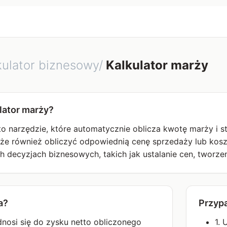
kulator biznesowy/
Kalkulator marży
lator marży?
 to narzędzie, które automatycznie oblicza kwotę marży i
oże również obliczyć odpowiednią cenę sprzedaży lub kosz
decyzjach biznesowych, takich jak ustalanie cen, tworzeni
a?
Przypa
nosi się do zysku netto obliczonego
1.