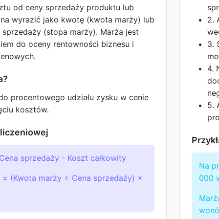
ztu od ceny sprzedaży produktu lub
sp
żna wyrazić jako kwotę (kwota marży) lub
2.
 sprzedaży (stopa marży). Marża jest
wed
em do oceny rentowności biznesu i
3.
 cenowych.
mo
4.
a?
do
ne
 do procentowego udziału zysku w cenie
5. 
ęciu kosztów.
pr
liczeniowej
Przykł
Cena sprzedaży - Koszt całkowity
Na pr
 = (Kwota marży ÷ Cena sprzedaży) ×
000 
Marż
wonó