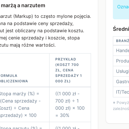
 marżą a narzutem
Oznac
narzut (Markup) to często mylone pojęcia.
ana na podstawie ceny sprzedaży,
Średn
t jest obliczany na podstawie kosztu.
mej cenie sprzedaży i koszcie, stopa
BRAN
zutu mają różne wartości.
Hande
PRZYKŁAD
Produ
(KOSZT 700
ZŁ, CENA
Usług
FORMUŁA
SPRZEDAŻY 1
Gastr
OBLICZENIOWA
000 ZŁ)
IT/Te
Stopa marży (%) =
((1 000 zł -
((Cena sprzedaży -
700 zł) ÷ 1
※ Powyżs
Koszt) ÷ Cena
000 zł) × 100
zależnoś
sprzedaży) × 100
= 30%
Stopa narzutu (%) =
((1 000 zł -