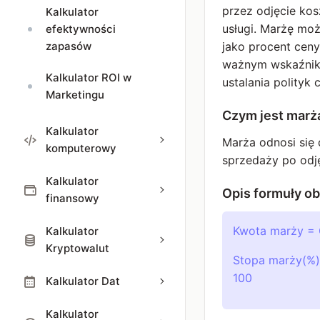
przez odjęcie kos
Kalkulator
usługi. Marżę mo
efektywności
zapasów
jako procent ceny
ważnym wskaźniki
Kalkulator ROI w
ustalania polityk
Marketingu
Czym jest marż
Kalkulator
Marża odnosi się
komputerowy
sprzedaży po odj
Kalkulator
Opis formuły ob
finansowy
Kwota marży = 
Kalkulator
Kryptowalut
Stopa marży(%)
100
Kalkulator Dat
Kalkulator