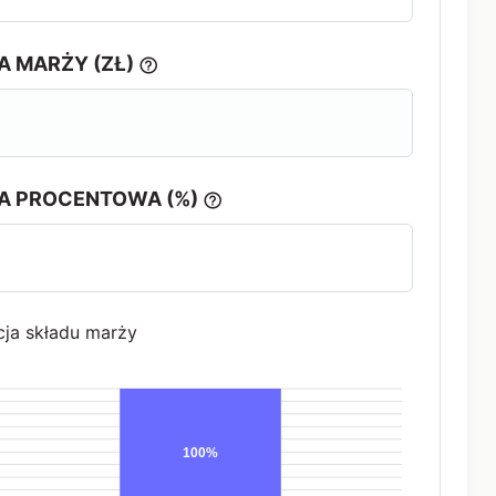
A MARŻY (ZŁ)
A PROCENTOWA (%)
cja składu marży
100%