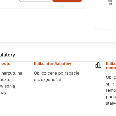
10%
0%
ulatory
arzutu
Kalkulator Rabatów
Kalku
rent
 narzutu na
Oblicz cenę po rabacie i
Obli
osztu i
oszczędności
sprz
wiednią
rent
aży.
pods
stały