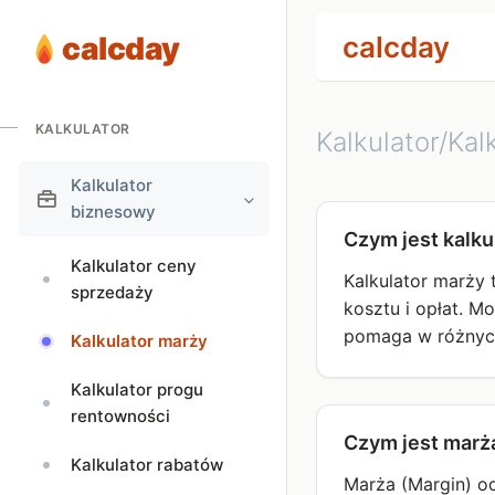
calcday
calcday
KALKULATOR
Kalkulator/Kal
Kalkulator
biznesowy
Czym jest kalku
Kalkulator ceny
Kalkulator marży
sprzedaży
kosztu i opłat. M
pomaga w różnych 
Kalkulator marży
Kalkulator progu
rentowności
Czym jest marż
Kalkulator rabatów
Marża (Margin) od