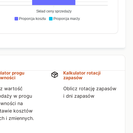
Skład ceny sprzedaży
Proporcja kosztu
Proporcja marży
lator progu
Kalkulator rotacji
owności
zapasów
cz wartość
Oblicz rotację zapasów
edaży w progu
i dni zapasów
owności na
tawie kosztów
ch i zmiennych.