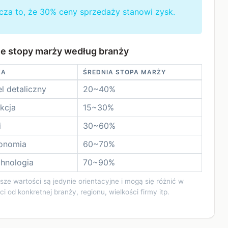
za to, że 30% ceny sprzedaży stanowi zysk.
ie stopy marży według branży
ŻA
ŚREDNIA STOPA MARŻY
l detaliczny
20~40%
kcja
15~30%
i
30~60%
onomia
60~70%
chnologia
70~90%
ze wartości są jedynie orientacyjne i mogą się różnić w
ci od konkretnej branży, regionu, wielkości firmy itp.