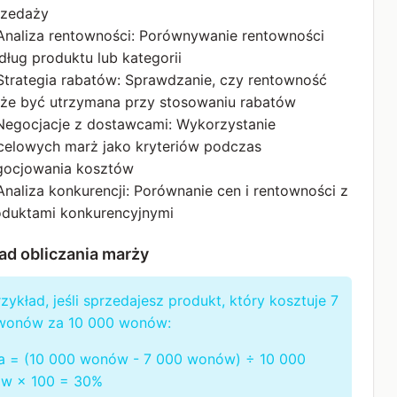
rzedaży
 Analiza rentowności: Porównywanie rentowności
ług produktu lub kategorii
 Strategia rabatów: Sprawdzanie, czy rentowność
że być utrzymana przy stosowaniu rabatów
 Negocjacje z dostawcami: Wykorzystanie
celowych marż jako kryteriów podczas
gocjowania kosztów
Analiza konkurencji: Porównanie cen i rentowności z
oduktami konkurencyjnymi
ad obliczania marży
zykład, jeśli sprzedajesz produkt, który kosztuje 7
wonów za 10 000 wonów:
a = (10 000 wonów - 7 000 wonów) ÷ 10 000
w × 100 = 30%