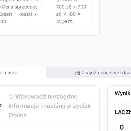
((Cena sprzedaży -
700 zł) ÷ 700
Koszt) ÷ Koszt) ×
zł) × 100 =
100
42,86%
z marżę
Znajdź cenę sprzedaż
Wynik
Wprowadź niezbędne
informacje i naciśnij przycisk
o
ŁĄCZN
Oblicz
0