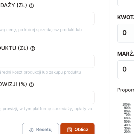
DAŻY (ZŁ)
KWOT
 cenę, po której sprzedajesz produkt lub
0
UKTU (ZŁ)
MARŻ
0
edni koszt produkcji lub zakupu produktu
WIZJI (%)
Propor
100%
90%
prowizji, w tym platformę sprzedaży, opłaty za
80%
70%
60%
50%
40%
30%
Resetuj
Oblicz
20%