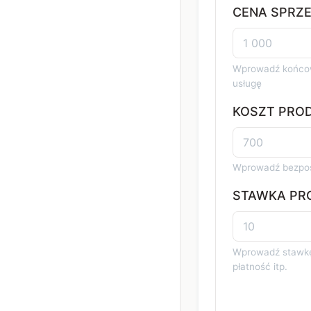
CENA SPRZE
Wprowadź końcową
usługę
KOSZT PROD
Wprowadź bezpośr
STAWKA PRO
Wprowadź stawkę 
płatność itp.