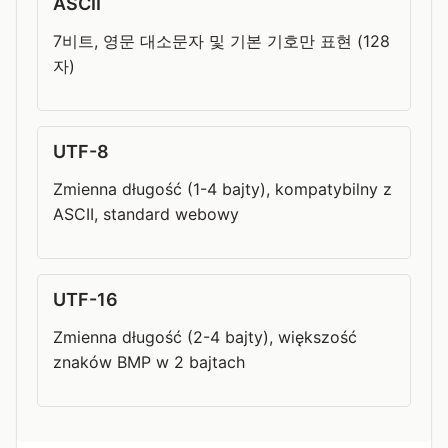
ASCII
7비트, 영문 대소문자 및 기본 기호만 표현 (128
자)
UTF-8
Zmienna długość (1-4 bajty), kompatybilny z
ASCII, standard webowy
UTF-16
Zmienna długość (2-4 bajty), większość
znaków BMP w 2 bajtach