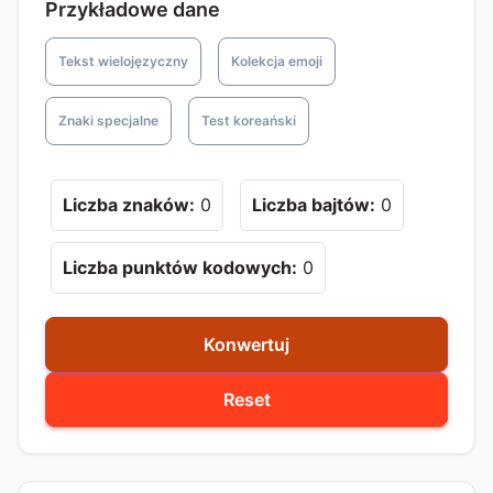
Przykładowe dane
Tekst wielojęzyczny
Kolekcja emoji
Znaki specjalne
Test koreański
Liczba znaków:
0
Liczba bajtów:
0
Liczba punktów kodowych:
0
Konwertuj
Reset