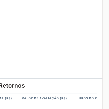
 Retornos
AŁ (R$)
VALOR DE AVALIAÇÃO (R$)
JUROS DO PERÍODO
os