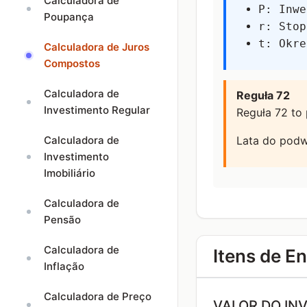
Calculadora de
P: Inwe
Poupança
r: Stop
t: Okre
Calculadora de Juros
Compostos
Calculadora de
Reguła 72
Investimento Regular
Reguła 72 to 
Calculadora de
Lata do podw
Investimento
Imobiliário
Calculadora de
Pensão
Calculadora de
Itens de E
Inflação
Calculadora de Preço
VALOR DO IN