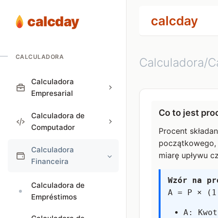
calcday
calcday
CALCULADORA
Calculadora/Ca
Calculadora
Empresarial
Co to jest pr
Calculadora de
Computador
Procent składan
początkowego, 
Calculadora
miarę upływu cz
Financeira
Wzór na pr
Calculadora de
A = P × (1
Empréstimos
A: Kwot