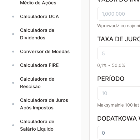
Médio de Ações
Calculadora DCA
Wprowadź co najmnie
Calculadora de
Dividendos
TAXA DE JURO
Conversor de Moedas
Calculadora FIRE
0,1% ~ 50,0%
PERÍODO
Calculadora de
Rescisão
Calculadora de Juros
Maksymalnie 100 lat
Após Impostos
DODATKOWA W
Calculadora de
Salário Líquido