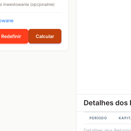
o inwestowania (opcjonalnie)
sowane
Redefinir
Calcular
Detalhes dos
PERÍODO
KAPIT
Detalhes dos Retorn