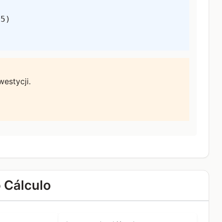
05)
estycji.
 Cálculo