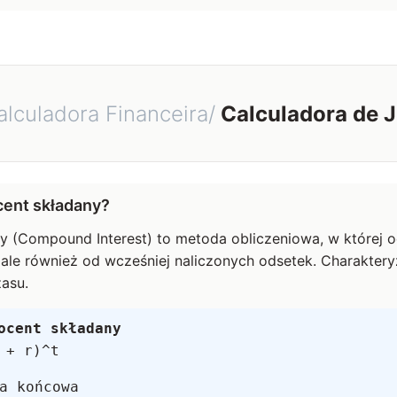
lculadora Financeira/
Calculadora de 
ocent składany?
y (Compound Interest) to metoda obliczeniowa, w której ods
ale również od wcześniej naliczonych odsetek. Charakter
asu.
ocent składany
 + r)^t
a końcowa