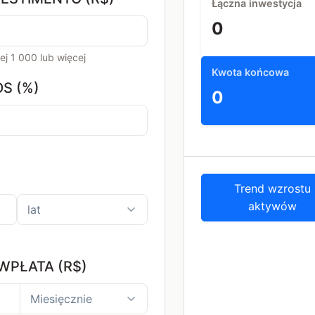
Łączna inwestycja
0
j 1 000 lub więcej
Kwota końcowa
S (%)
0
Trend wzrostu
aktywów
PŁATA (R$)