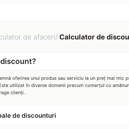
culator de afaceri/
Calculator de disco
 discount?
amnă oferirea unui produs sau serviciu la un preț mai mic 
 Este utilizat în diverse domenii precum comerțul cu amănunt
rage clienți.
pale de discounturi