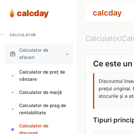
calcday
calcday
CALCULATOR
Calculator/Cal
Calculator de
afaceri
Ce este un
Calculator de preț de
vânzare
Discountul înse
prețul original.
Calculator de marjă
stocurile și a at
Calculator de prag de
rentabilitate
Tipuri princi
Calculator de
discount