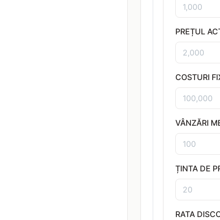
PREȚUL AC
COSTURI F
VÂNZĂRI M
ȚINTA DE P
RATA DISC