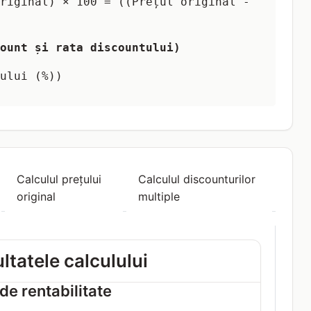
riginal) × 100 = ((Prețul original -
ount și rata discountului)
ului (%))
Calculul prețului
Calculul discounturilor
original
multiple
ltatele calculului
de rentabilitate