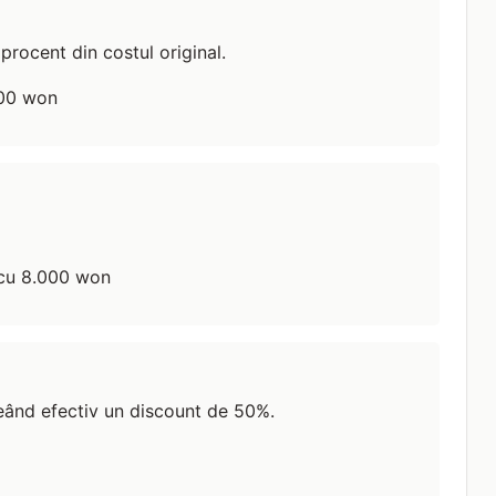
rocent din costul original.
000 won
 cu 8.000 won
eând efectiv un discount de 50%.