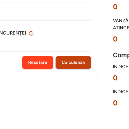
0
VÂNZĂR
ATINGE
ONCURENȚEI
0
Compe
Resetare
Calculează
INDICE
0
INDICE
0