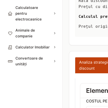
Rata discoun
Prețul cu di
Calculatoare
pentru
Calculul pre
electrocasnice
Prețul origi
Animale de
companie
Calculator Imobiliar
Convertoare de
Analiza strategi
unități
discount
Element
COSTUL PE