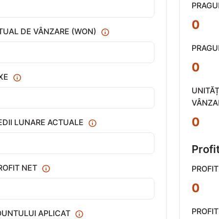
PRAGU
0
TUAL DE VÂNZARE (WON)
PRAGU
0
IXE
UNITĂ
VÂNZA
0
EDII LUNARE ACTUALE
Profi
ROFIT NET
PROFIT
0
PROFI
OUNTULUI APLICAT