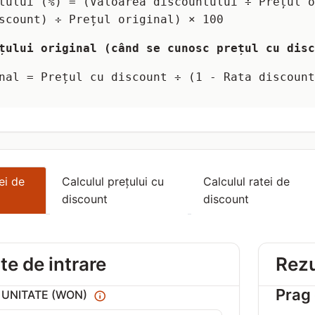
tului (%) = (Valoarea discountului ÷ Prețul o
scount) ÷ Prețul original) × 100
țului original (când se cunosc prețul cu disc
nal = Prețul cu discount ÷ (1 - Rata discount
ei de
Calculul prețului cu
Calculul ratei de
discount
discount
e de intrare
Rezu
Prag 
 UNITATE (WON)