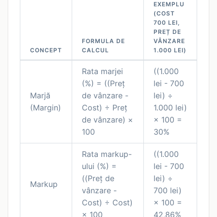
EXEMPLU
(COST
700 LEI,
PREȚ DE
FORMULA DE
VÂNZARE
CONCEPT
CALCUL
1.000 LEI)
Rata marjei
((1.000
(%) = ((Preț
lei - 700
Marjă
de vânzare -
lei) ÷
(Margin)
Cost) ÷ Preț
1.000 lei)
de vânzare) ×
× 100 =
100
30%
Rata markup-
((1.000
ului (%) =
lei - 700
((Preț de
lei) ÷
Markup
vânzare -
700 lei)
Cost) ÷ Cost)
× 100 =
× 100
42,86%