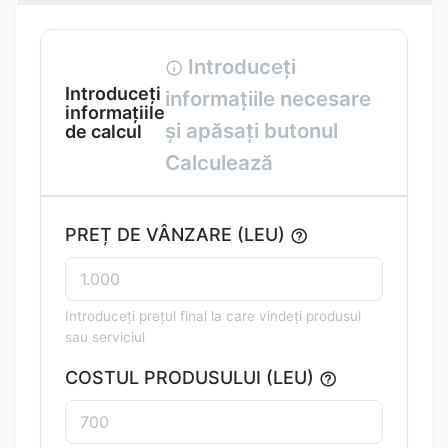
Introduceți
Introduceți
informațiile necesare
informațiile
și apăsați butonul
de calcul
Calculează
PREȚ DE VÂNZARE (LEU)
Introduceți prețul final la care vindeți produsul
sau serviciul
COSTUL PRODUSULUI (LEU)