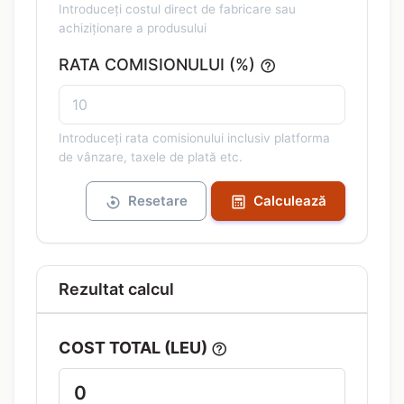
Introduceți costul direct de fabricare sau
achiziționare a produsului
RATA COMISIONULUI (%)
Introduceți rata comisionului inclusiv platforma
de vânzare, taxele de plată etc.
Resetare
Calculează
Rezultat calcul
COST TOTAL (LEU)
0