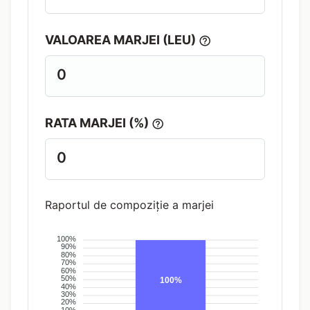
VALOAREA MARJEI (LEU)
0
RATA MARJEI (%)
0
Raportul de compoziție a marjei
100%
90%
80%
70%
60%
50%
100%
40%
30%
20%