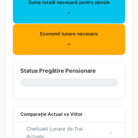
Suma totală necesară pentru pensie
-
Economii lunare necesare
-
Status Pregătire Pensionare
0%
Comparație Actual vs Viitor
Cheltuieli Lunare de Trai
-
Actuale