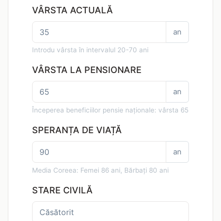
VÂRSTA ACTUALĂ
an
Introdu vârsta în intervalul 20-70 ani
VÂRSTA LA PENSIONARE
an
Începerea beneficiilor pensie naționale: vârsta 65
SPERANȚA DE VIAȚĂ
an
Media Coreea: Femei 86 ani, Bărbați 80 ani
STARE CIVILĂ