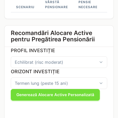
VÂRSTĂ
PENSIE
LUNA
SCENARIU
PENSIONARE
NECESARE
NECE
Recomandări Alocare Active
pentru Pregătirea Pensionării
PROFIL INVESTIȚIE
ORIZONT INVESTIȚIE
Generează Alocare Active Personalizată