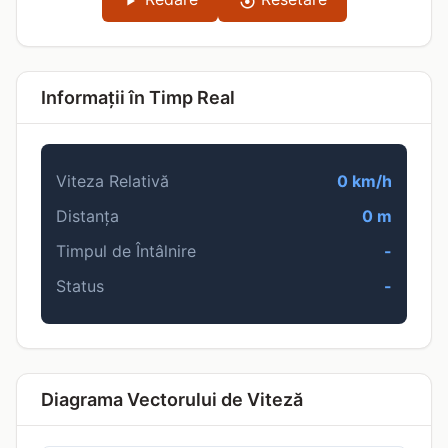
Informații în Timp Real
Viteza Relativă
0 km/h
Distanța
0 m
Timpul de Întâlnire
-
Status
-
Diagrama Vectorului de Viteză