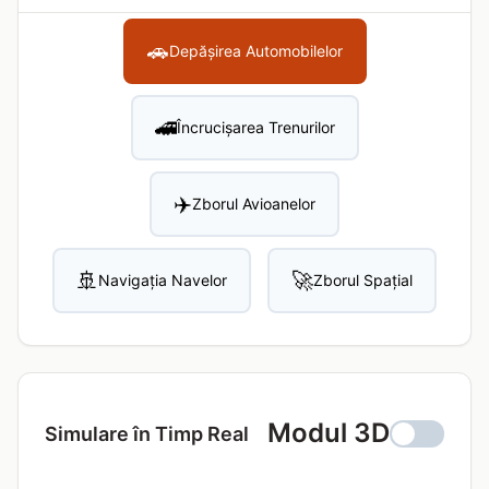
🚗
Depășirea Automobilelor
🚄
Încrucișarea Trenurilor
✈️
Zborul Avioanelor
🚢
🚀
Navigația Navelor
Zborul Spațial
Modul 3D
Simulare în Timp Real