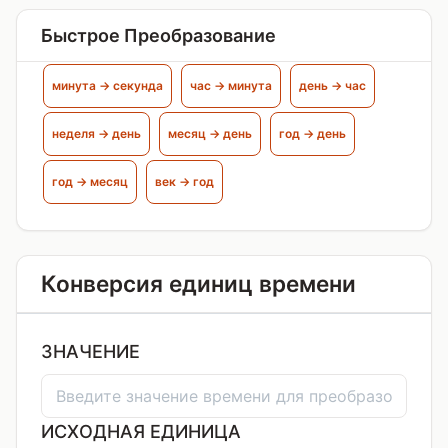
Быстрое Преобразование
минута → секунда
час → минута
день → час
неделя → день
месяц → день
год → день
год → месяц
век → год
Конверсия единиц времени
ЗНАЧЕНИЕ
ИСХОДНАЯ ЕДИНИЦА